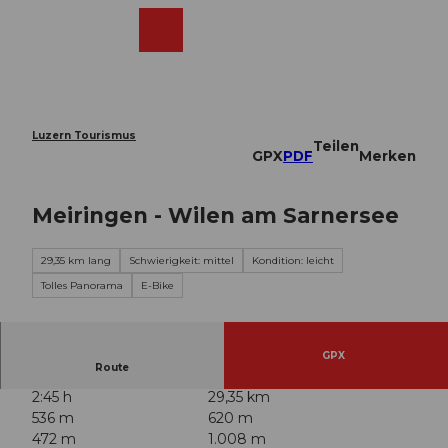
Z
u
Webcams
Merkzettel
Suche
Menü
Shop
m
I
n
h
a
Luzern Tourismus
Teilen
l
GPX
PDF
Merken
t
Meiringen - Wilen am Sarnersee
29,35 km lang
Schwierigkeit: mittel
Kondition: leicht
Tolles Panorama
E-Bike
GPX
Route
2:45 h
29,35 km
536 m
620 m
472 m
1.008 m