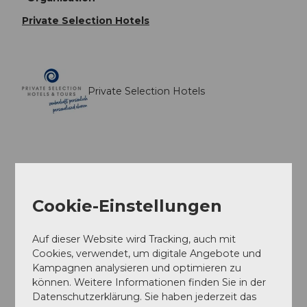
Private Selection Hotels
Private Selection Hotels
In der Nähe
Auf der Karte anschauen
Cookie-Einstellungen
Auf dieser Website wird Tracking, auch mit
Veranstaltung
Cookies, verwendet, um digitale Angebote und
Kampagnen analysieren und optimieren zu
Sehenswertes
können. Weitere Informationen finden Sie in der
Datenschutzerklärung. Sie haben jederzeit das