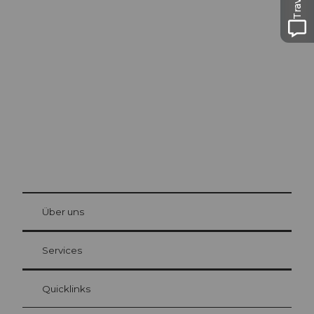
Ausflugstipps in
Luzern
Die Stadt. Der See. Die Berge.
© Be
at Bre
chbü
hl
Über uns
Gästekarte Luzern
Ihre Vorteile als Übernachtungsgast
Services
Quicklinks