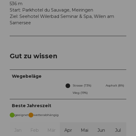
536 m
Start: Parkhotel du Sauvage, Meiringen
Ziel: Seehotel Wilerbad Seminar & Spa, Wilen am
Sarnersee
Gut zu wissen
Wegebeläge
Strasse (73%)
Asphalt (8%)
Weg (19%)
Beste Jahreszeit
geeignet
wetterabhängig
Jan
Feb
Mär
Apr
Mai
Jun
Jul