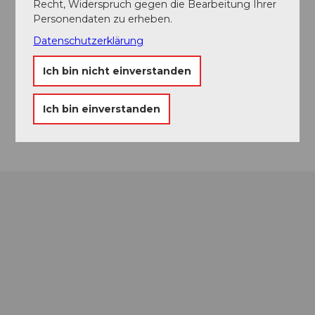
Recht, Widerspruch gegen die Bearbeitung Ihrer
Touren
Personendaten zu erheben.
Datenschutzerklärung
Kontaktdaten
Ich bin nicht einverstanden
3860
Meiringen
Ich bin einverstanden
Anreise