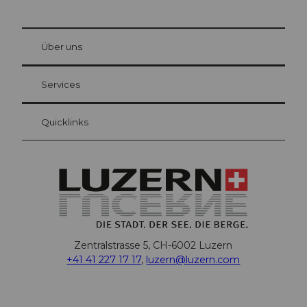
© Be
at Bre
chbü
hl
Über uns
Gästekarte Luzern
Ihre Vorteile als Übernachtungsgast
Services
Quicklinks
Zentralstrasse 5, CH-6002 Luzern
+41 41 227 17 17
,
luzern@luzern.com
F
X
Y
I
T
T
P
L
W
T