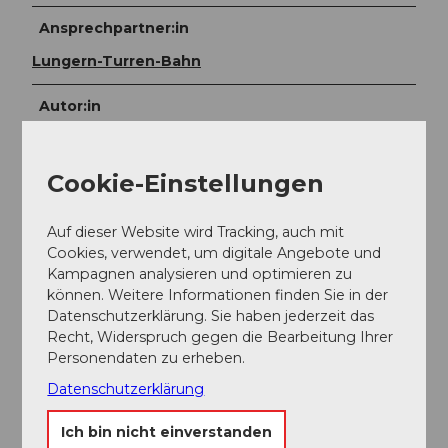
Ansprechpartner:in
Lungern-Turren-Bahn
Autor:in
Obwalden Tourismus
Cookie-Einstellungen
Auf dieser Website wird Tracking, auch mit
Cookies, verwendet, um digitale Angebote und
In der Nähe
Auf der Karte anschauen
Kampagnen analysieren und optimieren zu
können. Weitere Informationen finden Sie in der
Datenschutzerklärung. Sie haben jederzeit das
Veranstaltung
Recht, Widerspruch gegen die Bearbeitung Ihrer
Personendaten zu erheben.
Sehenswertes
Datenschutzerklärung
Ich bin nicht einverstanden
Touren