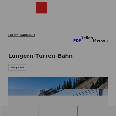
Z
u
Webcams
Merkzettel
Suche
Menü
Shop
m
I
n
h
a
Luzern Tourismus
Teilen
l
PDF
Merken
t
Lungern-Turren-Bahn
Bergbahn