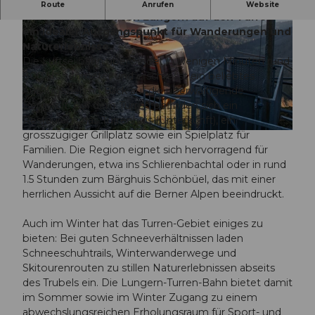
Die Lungern-Turren-Bahn bringt Gäste in
Route
Anrufen
Website
wenigen Minuten von Lungern auf den Turren –
ein idealer Ausgangspunkt für Wanderungen und
Naturerlebnisse.
Die Luftseilbahn überwindet in wenigen Minuten rund
800 Höhenmeter und erschliesst ein beliebtes
Ausflugsziel mit Blick auf die überwältigende
©
www.samuelbuettler.ch
, Samuel Büttler Photographie
Bergwelt. Auf dem Turren befinden sich ein
Restaurant, das Turrenhuis (Unterkunft), ein
grosszügiger Grillplatz sowie ein Spielplatz für
© Obwalden Tourismus OT AG, Fotograf; Samuel Büttler Photographie
Familien. Die Region eignet sich hervorragend für
Wanderungen, etwa ins Schlierenbachtal oder in rund
1.5 Stunden zum Bärghuis Schönbüel, das mit einer
herrlichen Aussicht auf die Berner Alpen beeindruckt.
Auch im Winter hat das Turren-Gebiet einiges zu
bieten: Bei guten Schneeverhältnissen laden
Schneeschuhtrails, Winterwanderwege und
Skitourenrouten zu stillen Naturerlebnissen abseits
des Trubels ein. Die Lungern-Turren-Bahn bietet damit
im Sommer sowie im Winter Zugang zu einem
abwechslungsreichen Erholungsraum für Sport- und