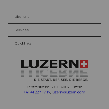
© Be
at Bre
chbü
hl
Über uns
Gästekarte Luzern
Ihre Vorteile als Übernachtungsgast
Services
Quicklinks
Zentralstrasse 5, CH-6002 Luzern
+41 41 227 17 17
,
luzern@luzern.com
F
X
Y
I
T
T
P
L
W
T