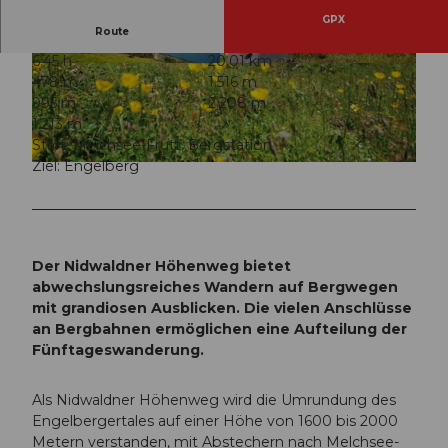
GPX
Route
6:45 h
20,01 km
© Engelberg-Titlis Tourismus, PERRET
© Engelberg-Titlis Tourismus
478 m
1.516 m
995 m
2.208 m
1.213 m
Start: Melchsee-Frutt, Bergstation
Ziel: Engelberg
© Engelberg-Titlis Tourismus
Der Nidwaldner Höhenweg bietet
abwechslungsreiches Wandern auf Bergwegen
mit grandiosen Ausblicken. Die vielen Anschlüsse
an Bergbahnen ermöglichen eine Aufteilung der
Fünftageswanderung.
Als Nidwaldner Höhenweg wird die Umrundung des
Engelbergertales auf einer Höhe von 1600 bis 2000
Metern verstanden, mit Abstechern nach Melchsee-