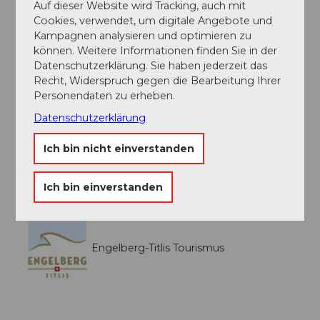
Auf dieser Website wird Tracking, auch mit
Wegbeschreibung
Cookies, verwendet, um digitale Angebote und
Kampagnen analysieren und optimieren zu
Melchsee-Frutt - Tannalp - Engstlenalp - Jochpass -
können. Weitere Informationen finden Sie in der
Trübsee - Engelberg
Datenschutzerklärung. Sie haben jederzeit das
Recht, Widerspruch gegen die Bearbeitung Ihrer
Toureigenschaften
Personendaten zu erheben.
Datenschutzerklärung
Einkehrmöglichkeit
Ich bin nicht einverstanden
Organisation
Engelberg-Titlis Tourismus
Ich bin einverstanden
Engelberg-Titlis Tourismus