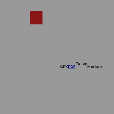
DE
ebcams
Merkzettel
Suche
Shop
Teilen
GPX
PDF
Merken