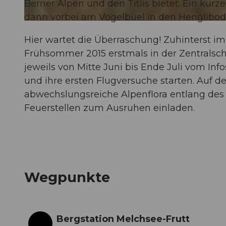
Berner Alpen und den Titlis bietet. Ein kur
dann vorbei am Vogelbüel in den Henglibod
© Obwalden Tourismus, Obwalden Tourismus
Hier wartet die Überraschung! Zuhinterst 
Frühsommer 2015 erstmals in der Zentralsch
jeweils von Mitte Juni bis Ende Juli vom In
und ihre ersten Flugversuche starten. Auf
abwechslungsreiche Alpenflora entlang des 
Feuerstellen zum Ausruhen einladen.
Wegpunkte
Bergstation Melchsee-Frutt