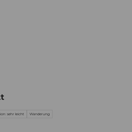
Informieren
Buchen
Business
W
t
ion: sehr leicht
Wanderung