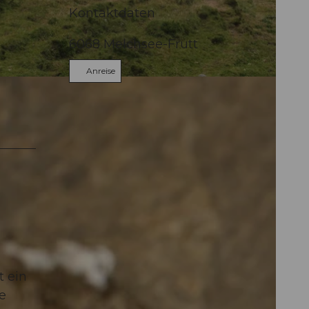
Kontaktdaten
6068
Melchsee-Frutt
Anreise
 ein
e