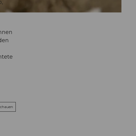
p,
önnen
rden
htete
schauen