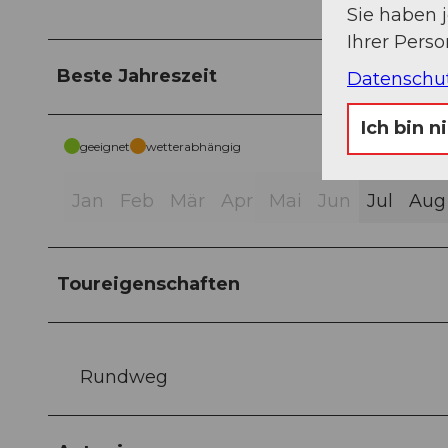
Sie haben 
Ihrer Pers
Beste Jahreszeit
Datenschu
Ich bin n
geeignet
wetterabhängig
Jan
Feb
Mär
Apr
Mai
Jun
Jul
Aug
Toureigenschaften
Rundweg