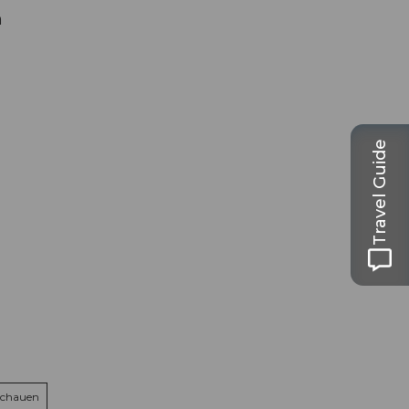
m
Travel Guide
schauen