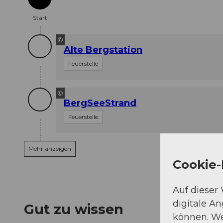
Start
Start
©
Alte Bergstation
Feuerstelle
©
BergSeeStrand
Feuerstelle
Mehr anzeigen
Cookie-
Auf dieser
digitale A
Gut zu wissen
können. We