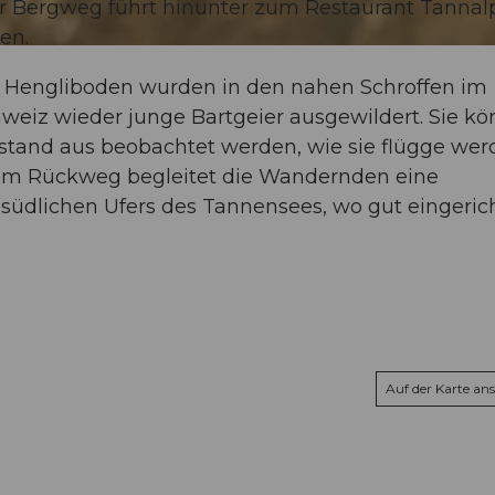
zer Bergweg führt hinunter zum Restaurant Tannal
en.
im Hengliboden wurden in den nahen Schroffen im
weiz wieder junge Bartgeier ausgewildert. Sie k
fostand aus beobachtet werden, wie sie flügge we
 dem Rückweg begleitet die Wandernden eine
südlichen Ufers des Tannensees, wo gut eingeric
Auf der Karte an