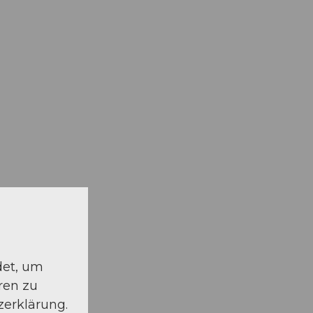
det, um
ren zu
zerklärung.