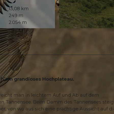
13,08 km
249 m
2.054 m
© Obwalden Tourismus, Obwalden Tourismus
ch ein grandioses Hochplateau.
eicht man in leichtem Auf und Ab auf dem
 Tannensee. Beim Damm des Tannensees steigt
r, von wo aus sich eine prächtige Aussicht auf di