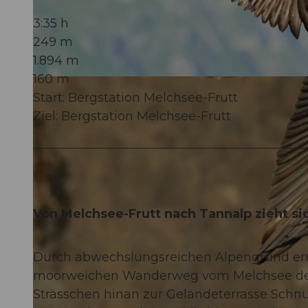
3:35 h
249 m
1.894 m
160 m
© Obwalden Tourismus, Obwalden Tourismus
Start: Bergstation Melchsee-Frutt
Ziel: Bergstation Melchsee-Frutt
Von Melchsee-Frutt nach Tannalp zieht si
Durch abwechslungsreichen Alpengrund err
moorweichen Wanderweg vom Melchsee den
Strässchen hinan zur Geländeterrasse Schnue