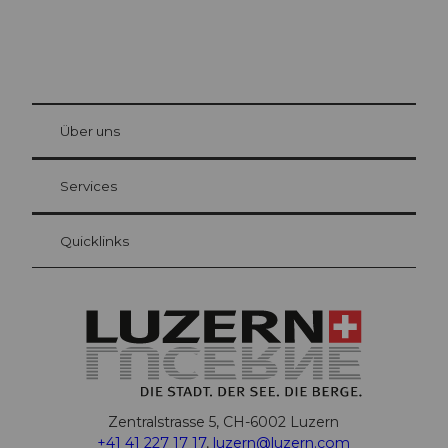
© Be
at Bre
chbü
hl
Über uns
Gästekarte Luzern
Ihre Vorteile als Übernachtungsgast
Services
Quicklinks
Zentralstrasse 5, CH-6002 Luzern
+41 41 227 17 17
,
luzern@luzern.com