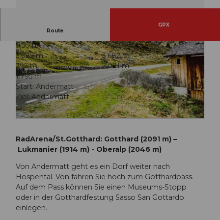
GPX
Route
9:50 h
154,30 km
3.682 m
3.682 m
296 m
2.091 m
1.795 m
Start: Andermatt
Ziel: Andermatt
© Carla Hendry
RadArena/St.Gotthard: Gotthard (2091 m) –
Lukmanier (1914 m) - Oberalp (2046 m)
Von Andermatt geht es ein Dorf weiter nach
Hospental. Von fahren Sie hoch zum Gotthardpass.
Auf dem Pass können Sie einen Museums-Stopp
oder in der Gotthardfestung Sasso San Gottardo
einlegen.