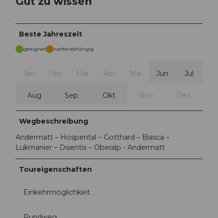
Gut zu wissen
Beste Jahreszeit
geeignet
wetterabhängig
Jan
Feb
Mär
Apr
Mai
Jun
Jul
Aug
Sep
Okt
Nov
Dez
Wegbeschreibung
Andermatt – Hospental – Gotthard – Biasca –
Lukmanier – Disentis – Oberalp - Andermatt
Toureigenschaften
Einkehrmöglichkeit
Rundweg