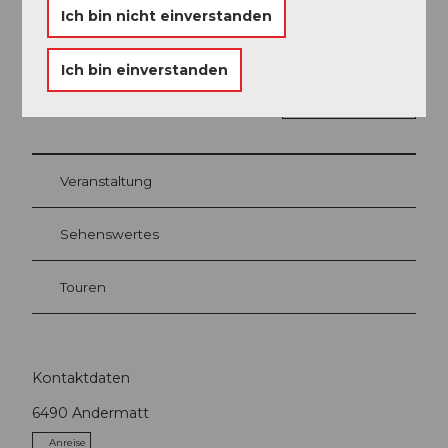
Ich bin nicht einverstanden
Ich bin einverstanden
In der Nähe
Auf der Karte anschauen
Veranstaltung
Sehenswertes
Touren
Kontaktdaten
6490
Andermatt
Anreise