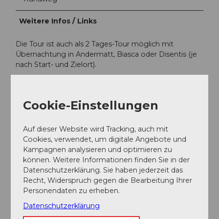
Weitere Infos / Links
Die Tour ist auch als 2 Tages-Tour möglich mit
Übernachtung in Andermatt, Biasca oder Disentis (je
nach Start- und Zielort).
Die Tour kann in beide Richtungen befahren werden
oder von einem anderen Ort aus gestartet werden.
Cookie-Einstellungen
Vom Gotthardpass können Sie statt auf der Tremola
auch auf der normalen Gotthardpassstrasse
Auf dieser Website wird Tracking, auch mit
runterfahren.
Cookies, verwendet, um digitale Angebote und
Kampagnen analysieren und optimieren zu
Autor:in
können. Weitere Informationen finden Sie in der
Datenschutzerklärung. Sie haben jederzeit das
Ferienregion Andermatt
Recht, Widerspruch gegen die Bearbeitung Ihrer
Personendaten zu erheben.
Organisation
Datenschutzerklärung
Lucerne Tourisme