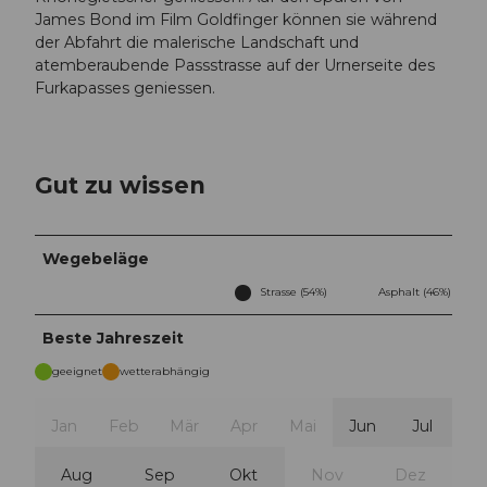
James Bond im Film Goldfinger können sie während
der Abfahrt die malerische Landschaft und
atemberaubende Passstrasse auf der Urnerseite des
Furkapasses geniessen.
Gut zu wissen
Wegebeläge
Strasse (54%)
Asphalt (46%)
Beste Jahreszeit
geeignet
wetterabhängig
Jan
Feb
Mär
Apr
Mai
Jun
Jul
Aug
Sep
Okt
Nov
Dez