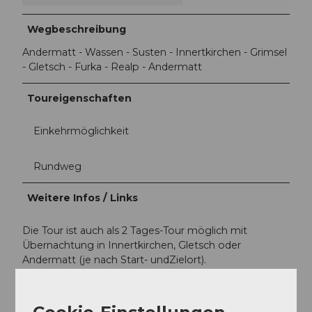
Wegbeschreibung
Andermatt - Wassen - Susten - Innertkirchen - Grimsel
- Gletsch - Furka - Realp - Andermatt
Toureigenschaften
Einkehrmöglichkeit
Rundweg
Weitere Infos / Links
Die Tour ist auch als 2 Tages-Tour möglich mit
Übernachtung in Innertkirchen, Gletsch oder
Andermatt (je nach Start- undZielort).
Die Tour kann in beide Richtungen befahren werden
oder von einem anderen Ort aus gestartet werden.