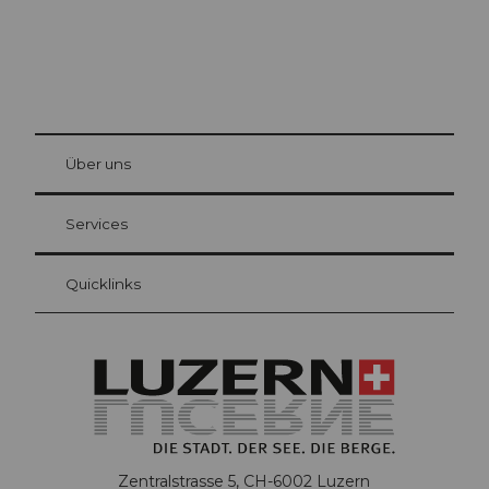
© Be
at Bre
chbü
hl
Über uns
Gästekarte Luzern
Ihre Vorteile als Übernachtungsgast
Services
Quicklinks
Zentralstrasse 5, CH-6002 Luzern