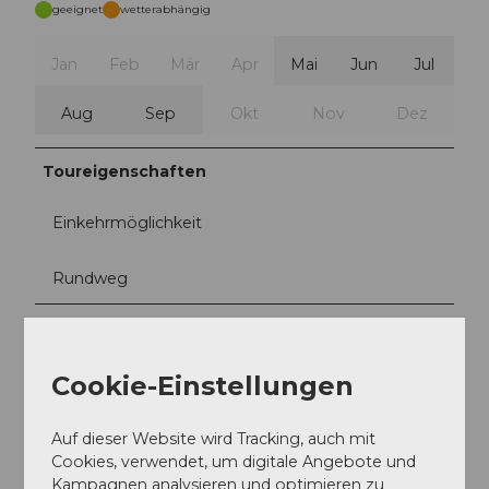
geeignet
wetterabhängig
Jan
Feb
Mär
Apr
Mai
Jun
Jul
Aug
Sep
Okt
Nov
Dez
Toureigenschaften
Einkehrmöglichkeit
Rundweg
Autor:in
Markus Fehlmann
Cookie-Einstellungen
Organisation
Auf dieser Website wird Tracking, auch mit
Verein Urner Wanderwege
Cookies, verwendet, um digitale Angebote und
Kampagnen analysieren und optimieren zu