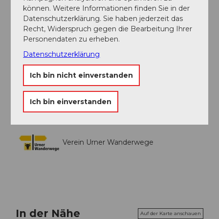
Unser Tipp
können. Weitere Informationen finden Sie in der
Datenschutzerklärung. Sie haben jederzeit das
Starten Sie in den frühen Morgenstunden. Dann hat
Recht, Widerspruch gegen die Bearbeitung Ihrer
es noch kaum Verkehr und sie können die Bergwelt
Personendaten zu erheben.
doppelt geniessen.
Datenschutzerklärung
Falls Sie am Schluss Müde sind, können Sie ab
Oberwald auch mit der Matterhorn-Gotthard-Bahn
Ich bin nicht einverstanden
zurück nach Realp reisen.
Ich bin einverstanden
Verein Urner Wanderwege
In der Nähe
Auf der Karte anschauen