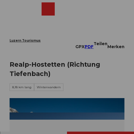
Z
u
Webcams
Merkzettel
Suche
Menü
Shop
m
I
n
h
a
Luzern Tourismus
Teilen
l
GPX
PDF
Merken
t
Realp-Hostetten (Richtung
Tiefenbach)
8,18 km lang
Winterwandern