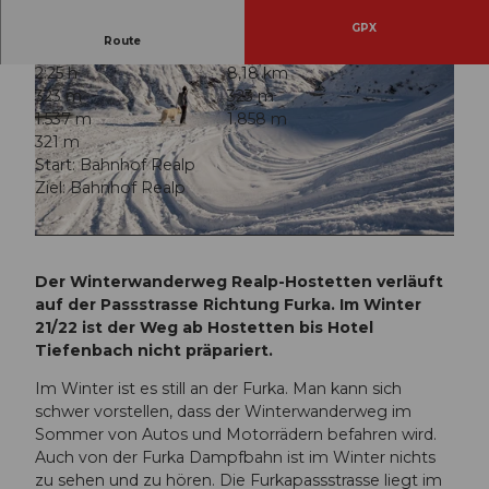
GPX
Route
2:25 h
8,18 km
323 m
323 m
1.537 m
1.858 m
321 m
Start: Bahnhof Realp
Ziel: Bahnhof Realp
© Marlies Planzer, Ferienregion Andermatt
© Marlies Planzer, Ferienregion Andermatt
Der Winterwanderweg Realp-Hostetten verläuft
auf der Passstrasse Richtung Furka. Im Winter
21/22 ist der Weg ab Hostetten bis Hotel
Tiefenbach nicht präpariert.
Im Winter ist es still an der Furka. Man kann sich
schwer vorstellen, dass der Winterwanderweg im
Sommer von Autos und Motorrädern befahren wird.
Auch von der Furka Dampfbahn ist im Winter nichts
zu sehen und zu hören. Die Furkapassstrasse liegt im