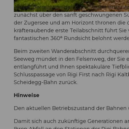
An der Bergstation der Luftseilbahn Brunn
zunächst über den sanft geschwungenen Süd
© Wanderblondies, RIGI BAHNEN AG
der Zugersee und am Horizont thronen die ö
kräfteraubende erste Teilabschnitt führt Sie
fantastischen 360° Rundsicht belohnt werd
Beim zweiten Wanderabschnitt durchqueren
Seeweg mündet in den Felsenweg, der Sie e
entlangführt und Ihnen spektakuläre Tiefbli
Schlusspassage von Rigi First nach Rigi Kal
Scheidegg-Bahn zurück.
Hinweise
Den aktuellen Betriebszustand der Bahnen
Damit sich auch zukünftige Generationen an 
Ihren Abfall an den Stationen der Rigi Bah