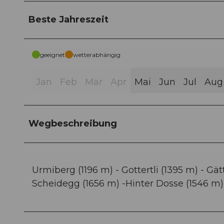
Beste Jahreszeit
geeignet
wetterabhängig
Jan
Feb
Mär
Apr
Mai
Jun
Jul
Aug
Wegbeschreibung
Urmiberg (1196 m) - Gottertli (1395 m) - Gätt
Scheidegg (1656 m) -Hinter Dosse (1546 m) 