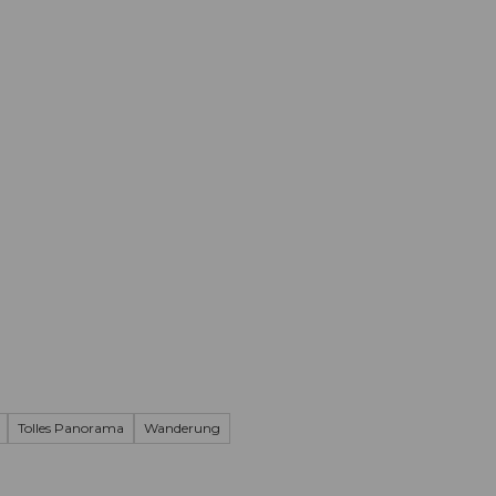
Informieren
Buchen
Business
W
Tolles Panorama
Wanderung