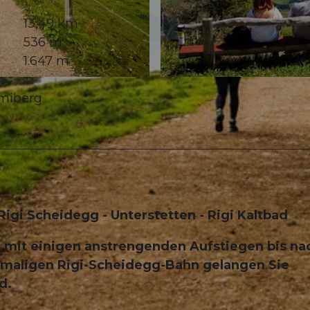
13,49 km
536 m
1.647 m
© Emanuel Ammon/AURA
rmiberg
 Rigi Scheidegg - Unterstetten - Rigi Kaltbad
mit einigen anstrengenden Aufstiegen bis na
emaligen Rigi-Scheidegg-Bahn gelangen Sie
d.