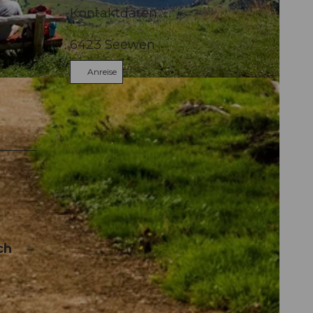
Kontaktdaten
6423
Seewen
Anreise
ch