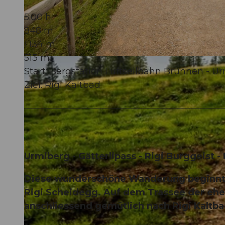
5:00 h
848 m
1.134 m
513 m
© Wanderblondies, RIGI BAHNEN AG
Start: Bergstation Luftseilbahn Brunnen - U
Ziel: Rigi Kaltbad
Urmiberg - Gätterlipass - Rigi Burggeist -
Diese wunderschöne Wanderung beginnt 
Rigi Scheidegg. Auf dem Trassee der eh
anschliessend gemütlich nach Rigi Kaltba