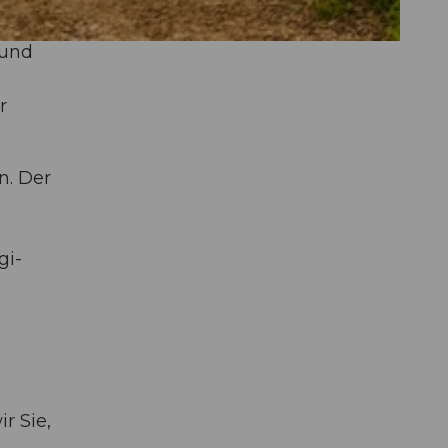
 und
r
n. Der
gi-
r Sie,