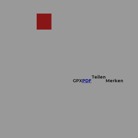
DE
ebcams
Merkzettel
Suche
Shop
Teilen
GPX
PDF
Merken