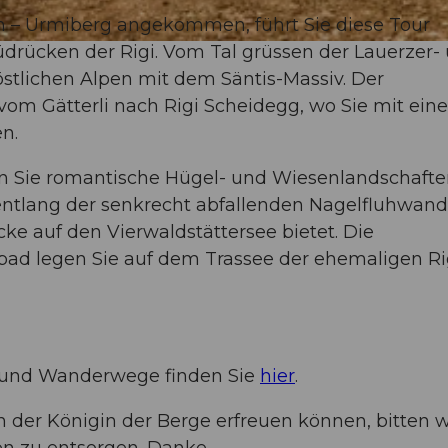
en – Urmiberg angekommen, führt Sie diese Tour
rücken der Rigi. Vom Tal grüssen der Lauerzer-
stlichen Alpen mit dem Säntis-Massiv. Der
 vom Gätterli nach Rigi Scheidegg, wo Sie mit eine
en.
 Sie romantische Hügel- und Wiesenlandschafte
ntlang der senkrecht abfallenden Nagelfluhwand
cke auf den Vierwaldstättersee bietet. Die
tbad legen Sie auf dem Trassee der ehemaligen Ri
 und Wanderwege finden Sie
hier
.
der Königin der Berge erfreuen können, bitten wi
nen zu entsorgen. Danke.