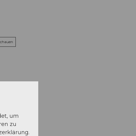
schauen
det, um
ren zu
zerklärung.