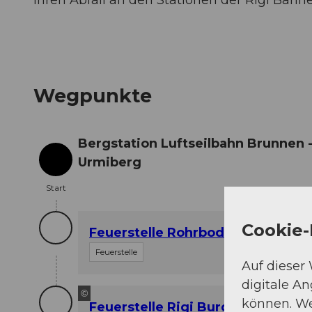
Wegpunkte
Bergstation Luftseilbahn Brunnen 
Urmiberg
Start
Start
Cookie-
Feuerstelle Rohrboden, Urmiberg
Feuerstelle
Auf dieser
digitale A
©
können. We
Feuerstelle Rigi Burggeist