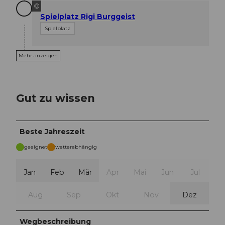
©
Spielplatz Rigi Burggeist
Spielplatz
Mehr anzeigen
Gut zu wissen
Beste Jahreszeit
geeignet
wetterabhängig
Jan
Feb
Mär
Apr
Mai
Jun
Jul
Aug
Sep
Okt
Nov
Dez
Wegbeschreibung