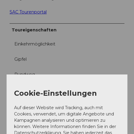
SAC Tourenportal
Toureigenschaften
Einkehrmöglichkeit
Gipfel
Rundweg
Autor:in
Cookie-Einstellungen
Xaver Büeler
Auf dieser Website wird Tracking, auch mit
Organisation
Cookies, verwendet, um digitale Angebote und
Kampagnen analysieren und optimieren zu
Schwyz Tourismus
können. Weitere Informationen finden Sie in der
Datenschutzerklärung. Sie haben jederzeit das