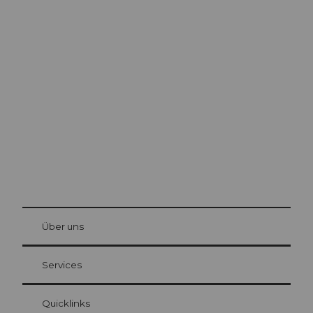
Ausflugstipps in
Luzern
Die Stadt. Der See. Die Berge.
© Be
at Bre
chbü
hl
Über uns
Gästekarte Luzern
Ihre Vorteile als Übernachtungsgast
Services
Quicklinks