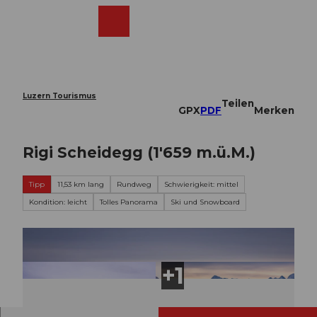
Z
u
Webcams
Merkzettel
Suche
Menü
Shop
m
I
n
h
a
Luzern Tourismus
Teilen
l
GPX
PDF
Merken
t
Rigi Scheidegg (1'659 m.ü.M.)
Tipp
11,53 km lang
Rundweg
Schwierigkeit: mittel
Kondition: leicht
Tolles Panorama
Ski und Snowboard