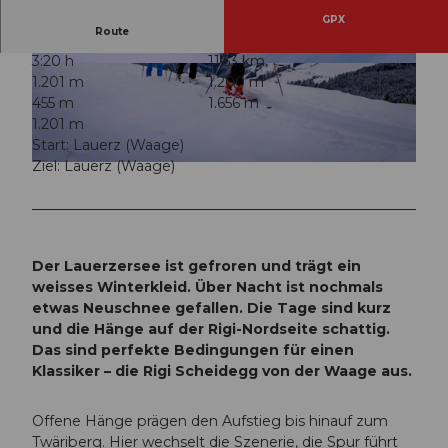
GPX
Route
3:20 h
11,53 km
© Xaver Büeler, Schwyz Tourismus
© Xaver Büeler, Schwyz Tourismus
1.201 m
1.200 m
455 m
1.656 m
1.201 m
Start: Lauerz (Waage)
Ziel: Lauerz (Waage)
© Xaver Büeler, Schwyz Tourismus
Der Lauerzersee ist gefroren und trägt ein
weisses Winterkleid. Über Nacht ist nochmals
etwas Neuschnee gefallen. Die Tage sind kurz
und die Hänge auf der Rigi-Nordseite schattig.
Das sind perfekte Bedingungen für einen
Klassiker – die Rigi Scheidegg von der Waage aus.
Offene Hänge prägen den Aufstieg bis hinauf zum
Twäriberg. Hier wechselt die Szenerie, die Spur führt