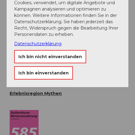
Mit dem Zug bis Bahnhof Rothenthurm
Cookies, verwendet, um digitale Angebote und
Kampagnen analysieren und optimieren zu
Fahrplan SBB
können. Weitere Informationen finden Sie in der
Datenschutzerklärung. Sie haben jederzeit das
Recht, Widerspruch gegen die Bearbeitung Ihrer
Weitere Infos / Links
Personendaten zu erheben.
Die Wintersaison dauert in der Regel vom 15.
Datenschutzerklärung
Dezember bis 15. März.
Ich bin nicht einverstanden
Autor:in
Erlebnisregion Mythen
Ich bin einverstanden
Organisation
Erlebnisregion Mythen