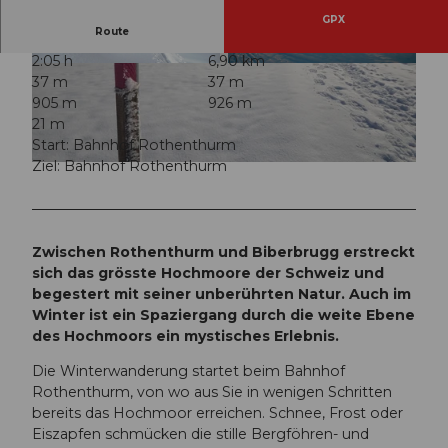
GPX
Route
2:05 h
6,90 km
© Erlebnisregion Mythen, Erlebnisregion Mythe
© Erlebnisregion Mythen, Erlebnisregion Mythe
37 m
37 m
n
n
905 m
926 m
21 m
Start: Bahnhof Rothenthurm
Ziel: Bahnhof Rothenthurm
© Erlebnisregion Mythen, Erlebnisregion Mythen
Zwischen Rothenthurm und Biberbrugg erstreckt
sich das grösste Hochmoore der Schweiz und
begestert mit seiner unberührten Natur. Auch im
Winter ist ein Spaziergang durch die weite Ebene
des Hochmoors ein mystisches Erlebnis.
Die Winterwanderung startet beim Bahnhof
Rothenthurm, von wo aus Sie in wenigen Schritten
bereits das Hochmoor erreichen. Schnee, Frost oder
Eiszapfen schmücken die stille Bergföhren- und