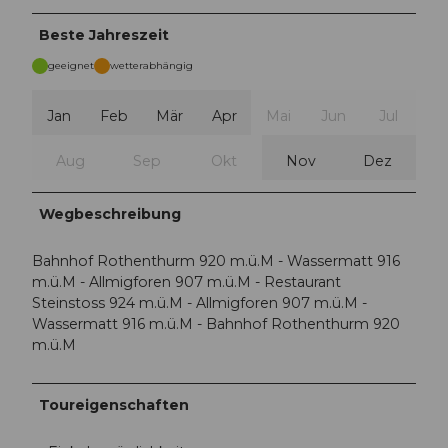
Beste Jahreszeit
geeignet
wetterabhängig
Jan
Feb
Mär
Apr
Mai
Jun
Jul
Aug
Sep
Okt
Nov
Dez
Wegbeschreibung
Bahnhof Rothenthurm 920 m.ü.M - Wassermatt 916
m.ü.M - Allmigforen 907 m.ü.M - Restaurant
Steinstoss 924 m.ü.M - Allmigforen 907 m.ü.M -
Wassermatt 916 m.ü.M - Bahnhof Rothenthurm 920
m.ü.M
Toureigenschaften