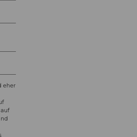
d eher
uf
 auf
ind
s