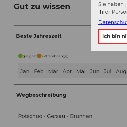
Sie haben 
Gut zu wissen
Ihrer Pers
Datenschu
Beste Jahreszeit
Ich bin n
geeignet
wetterabhängig
Jan
Feb
Mär
Apr
Mai
Jun
Jul
Aug
Wegbeschreibung
Rotschuo - Gersau - Brunnen