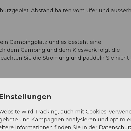
chutzgebiet. Abstand halten vom Ufer und ausser
 ein Campingplatz und es besteht eine
ach dem Camping und dem Kieswerk folgt die
Beachten Sie die Strömung und paddeln Sie nicht
Schwimmzone - Fahrverbot) und vor dem Föhnh
Einstellungen
 Website wird Tracking, auch mit Cookies, verwen
ngebote und Kampagnen analysieren und optimie
itere Informationen finden Sie in der Datenschut