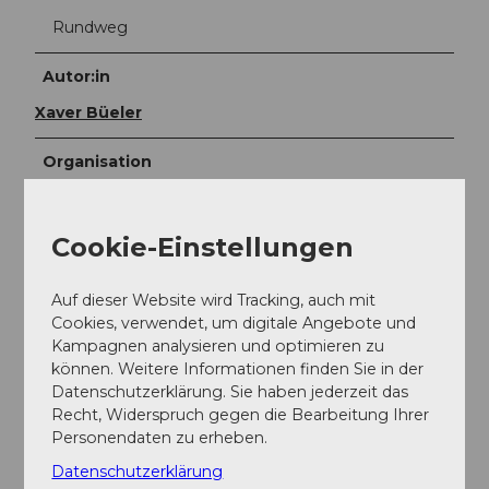
Rundweg
Autor:in
Xaver Büeler
Organisation
Schwyz Tourismus
Cookie-Einstellungen
Unser Tipp
Die Runde lässt sich gut erweitern, z.B. indem man
Auf dieser Website wird Tracking, auch mit
noch um den Lauerzersee fährt oder gar die Rigi-
Cookies, verwendet, um digitale Angebote und
Umrundung dazunimmt.
Kampagnen analysieren und optimieren zu
können. Weitere Informationen finden Sie in der
Datenschutzerklärung. Sie haben jederzeit das
Recht, Widerspruch gegen die Bearbeitung Ihrer
Personendaten zu erheben.
Datenschutzerklärung
Schwyz Tourismus