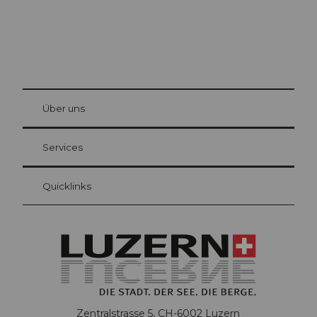
© Be
at Bre
chbü
hl
Über uns
Gästekarte Luzern
Ihre Vorteile als Übernachtungsgast
Services
Quicklinks
Zentralstrasse 5, CH-6002 Luzern