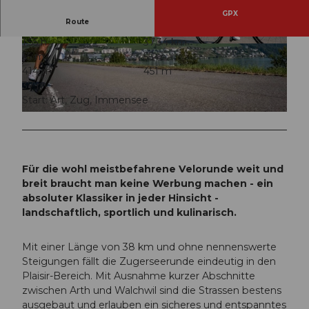
GPX
Route
1:55 h
37,34 km
© Xaver Büeler, Schwyz Tourismus
© Xaver Büeler, Schwyz Tourismus
55 m
55 m
414 m
451 m
37 m
Start: Art, Zug, Immensee
© Xaver Büeler, Schwyz Tourismus
Für die wohl meistbefahrene Velorunde weit und
breit braucht man keine Werbung machen - ein
absoluter Klassiker in jeder Hinsicht -
landschaftlich, sportlich und kulinarisch.
Mit einer Länge von 38 km und ohne nennenswerte
Steigungen fällt die Zugerseerunde eindeutig in den
Plaisir-Bereich. Mit Ausnahme kurzer Abschnitte
zwischen Arth und Walchwil sind die Strassen bestens
ausgebaut und erlauben ein sicheres und entspanntes