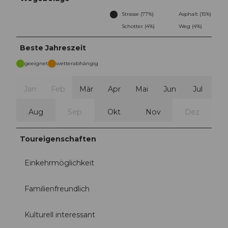
Strasse (77%)
Asphalt (15%)
Schotter (4%)
Weg (4%)
Beste Jahreszeit
geeignet
wetterabhängig
Jan
Feb
Mär
Apr
Mai
Jun
Jul
Aug
Sep
Okt
Nov
Dez
Toureigenschaften
Einkehrmöglichkeit
Familienfreundlich
Kulturell interessant