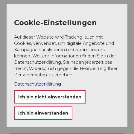
Toureigenschaften
Cookie-Einstellungen
Einkehrmöglichkeit
Auf dieser Website wird Tracking, auch mit
Autor:in
Cookies, verwendet, um digitale Angebote und
Ferienregion Andermatt
Kampagnen analysieren und optimieren zu
können. Weitere Informationen finden Sie in der
Organisation
Datenschutzerklärung. Sie haben jederzeit das
Recht, Widerspruch gegen die Bearbeitung Ihrer
Lucerne Tourisme
Personendaten zu erheben.
Datenschutzerklärung
Unser Tipp
Ich bin nicht einverstanden
Variante A:
Start und Ziel in Göschenen.
Variante B:
Abfahrt vom Damm zurück nach Wiggen
Ich bin einverstanden
auf der Fahrstrasse, zur Umfahrung der technischen
Trailabschnitte.