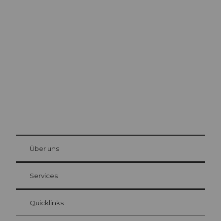
Ausflugstipps in
Luzern
Die Stadt. Der See. Die Berge.
© Be
at Bre
chbü
hl
Über uns
Gästekarte Luzern
Ihre Vorteile als Übernachtungsgast
Services
Quicklinks