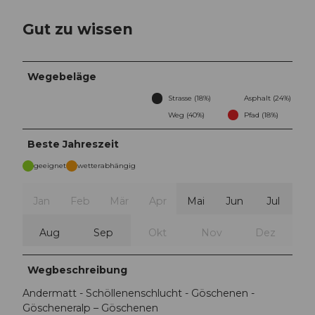
Gut zu wissen
Wegebeläge
Strasse (18%)
Asphalt (24%)
Weg (40%)
Pfad (18%)
Beste Jahreszeit
geeignet
wetterabhängig
Jan
Feb
Mär
Apr
Mai
Jun
Jul
Aug
Sep
Okt
Nov
Dez
Wegbeschreibung
Andermatt - Schöllenenschlucht - Göschenen -
Göscheneralp – Göschenen