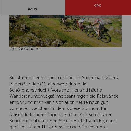
GPX
Route
3:14 h
24,89 km
701 m
1.038 m
1.097 m
1.798 m
701 m
Start: Andermatt
Ziel: Göschenen
Sie starten beim Tourismusbüro in Andermatt. Zuerst
folgen Sie dem Wanderweg durch die
Schöllenenschlucht. Vorsicht: Hier sind häufig
Wanderer unterwegs! Imposant ragen die Felswände
empor und man kann sich auch heute noch gut
vorstellen, welches Hindernis diese Schlucht für
Reisende früherer Tage darstellte. Am Schluss der
Schöllenen überqueren Sie die Häderlisbrücke, dann
geht es auf der Hauptstrasse nach Göschenen.