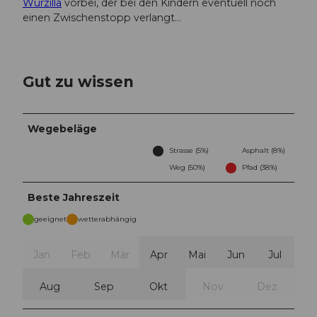
Wurzilla
vorbei, der bei den Kindern eventuell noch
einen Zwischenstopp verlangt...
Gut zu wissen
Wegebeläge
Strasse (5%)
Asphalt (8%)
Weg (50%)
Pfad (38%)
Beste Jahreszeit
geeignet
wetterabhängig
Jan
Feb
Mär
Apr
Mai
Jun
Jul
Aug
Sep
Okt
Nov
Dez