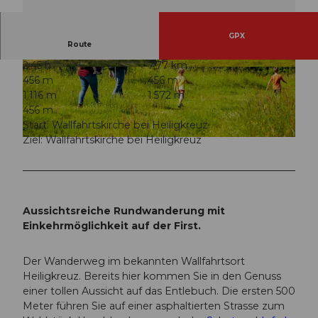
GPX
Route
2:45 h
7,77 km
© Martin Mägli, UNESCO Biosphäre Entlebuch
© Beat Brechbühl, UNESCO Biosphäre Entlebu
456 m
456 m
ch
1.116 m
1.572 m
456 m
Start: Wallfahrtskirche bei Heiligkreuz
Ziel: Wallfahrtskirche bei Heiligkreuz
© Beat Brechbühl, UNESCO Biosphäre Entlebuch
Aussichtsreiche Rundwanderung mit
Einkehrmöglichkeit auf der First.
Der Wanderweg im bekannten Wallfahrtsort
Heiligkreuz. Bereits hier kommen Sie in den Genuss
einer tollen Aussicht auf das Entlebuch. Die ersten 500
Meter führen Sie auf einer asphaltierten Strasse zum