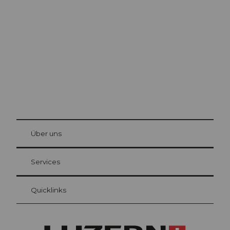
Luzern
Die Stadt. Der See. Die Berge.
© Be
at Bre
chbü
hl
Über uns
Gästekarte Luzern
Ihre Vorteile als Übernachtungsgast
Services
Quicklinks