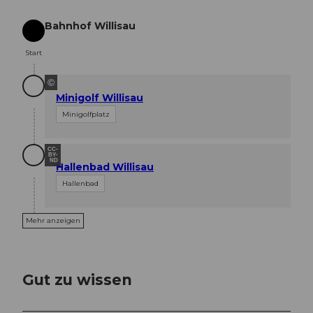
Bahnhof Willisau
Start
Start
©
Minigolf Willisau
Minigolfplatz
CC-
BY-
ND
Hallenbad Willisau
Hallenbad
Mehr anzeigen
Gut zu wissen