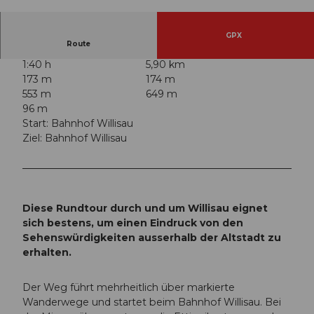
© Willisau Tourismus |
CC-BY
GPX
Route
1:40 h
5,90 km
173 m
174 m
553 m
649 m
96 m
Start: Bahnhof Willisau
Ziel: Bahnhof Willisau
Diese Rundtour durch und um Willisau eignet
sich bestens, um einen Eindruck von den
Sehenswürdigkeiten ausserhalb der Altstadt zu
erhalten.
Der Weg führt mehrheitlich über markierte
Wanderwege und startet beim Bahnhof Willisau. Bei