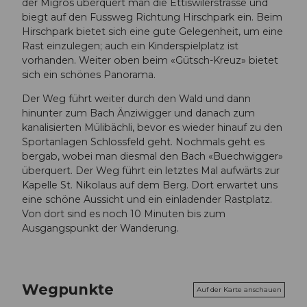
der Migros überquert man die Ettiswilerstrasse und
biegt auf den Fussweg Richtung Hirschpark ein. Beim
Hirschpark bietet sich eine gute Gelegenheit, um eine
Rast einzulegen; auch ein Kinderspielplatz ist
vorhanden. Weiter oben beim «Gütsch-Kreuz» bietet
sich ein schönes Panorama.
Der Weg führt weiter durch den Wald und dann
hinunter zum Bach Änziwigger und danach zum
kanalisierten Mülibächli, bevor es wieder hinauf zu den
Sportanlagen Schlossfeld geht. Nochmals geht es
bergab, wobei man diesmal den Bach «Buechwigger»
überquert. Der Weg führt ein letztes Mal aufwärts zur
Kapelle St. Nikolaus auf dem Berg. Dort erwartet uns
eine schöne Aussicht und ein einladender Rastplatz.
Von dort sind es noch 10 Minuten bis zum
Ausgangspunkt der Wanderung.
Wegpunkte
Auf der Karte anschauen