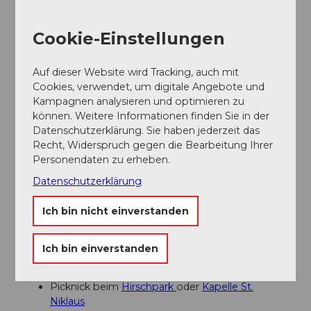
Öffentliche Verkehrsmittel
Mit dem Zug nach Willisau
Cookie-Einstellungen
Weitere Infos / Links
Auf dieser Website wird Tracking, auch mit
Cookies, verwendet, um digitale Angebote und
Kampagnen analysieren und optimieren zu
Informationen über
Willisau
können. Weitere Informationen finden Sie in der
Datenschutzerklärung. Sie haben jederzeit das
Recht, Widerspruch gegen die Bearbeitung Ihrer
Autor:in
Personendaten zu erheben.
Willisau Tourismus
Datenschutzerklärung
Organisation
Ich bin nicht einverstanden
Willisau Tourismus
Ich bin einverstanden
Unser Tipp
Picknick beim
Hirschpark
oder
Kapelle St.
Niklaus