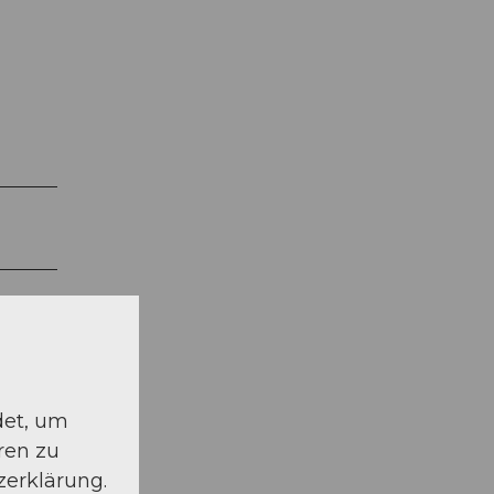
det, um
ren zu
zerklärung.