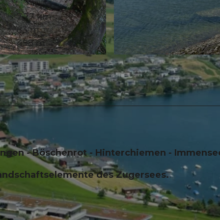
7,77 km
83 m
498 m
© Rita Baggenstos, Schwyzer Wanderwege, BENUTZER
ingen - Böschenrot - Hinterchiemen - Immense
Landschaftselemente des Zugersees.