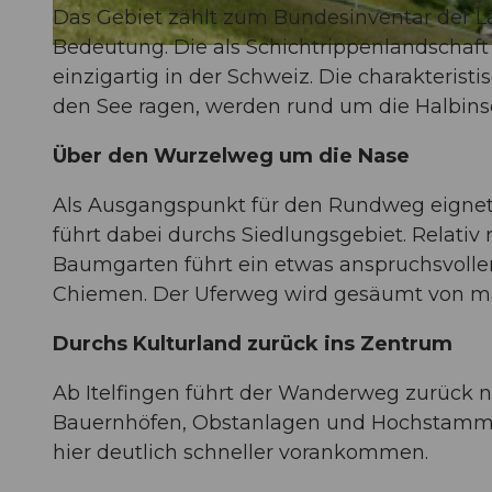
Das Gebiet zählt zum Bundesinventar der L
Bedeutung. Die als Schichtrippenlandschaft
© Rita Baggenstos, Schwyzer Wanderwege, BENUTZER1
einzigartig in der Schweiz. Die charakterist
den See ragen, werden rund um die Halbinse
Über den Wurzelweg um die Nase
Als Ausgangspunkt für den Rundweg eigne
führt dabei durchs Siedlungsgebiet. Relativ 
Baumgarten führt ein etwas anspruchsvolle
Chiemen. Der Uferweg wird gesäumt von ma
Durchs Kulturland zurück ins Zentrum
Ab Itelfingen führt der Wanderweg zurück n
Bauernhöfen, Obstanlagen und Hochstammobs
hier deutlich schneller vorankommen.