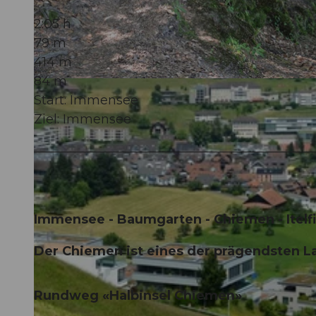
2:05 h
79 m
414 m
84 m
© Rita Baggenstos, Schwyzer Wanderwege, BENUTZER1
Start: Immensee
Ziel: Immensee
Immensee - Baumgarten - Chiemen - Itelf
Der Chiemen ist eines der prägendsten 
Rundweg «Halbinsel Chiemen»