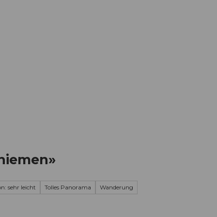
Informieren
Buchen
Business
W
Chiemen»
n: sehr leicht
Tolles Panorama
Wanderung