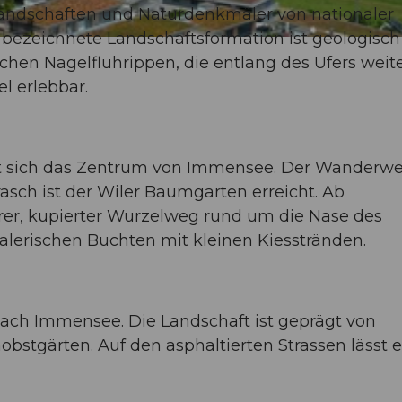
andschaften und Naturdenkmäler von nationaler
 bezeichnete Landschaftsformation ist geologisch
ischen Nagelfluhrippen, die entlang des Ufers weite
l erlebbar.
t sich das Zentrum von Immensee. Der Wanderw
rasch ist der Wiler Baumgarten erreicht. Ab
rer, kupierter Wurzelweg rund um die Nase des
lerischen Buchten mit kleinen Kiesstränden.
ach Immensee. Die Landschaft ist geprägt von
tgärten. Auf den asphaltierten Strassen lässt e