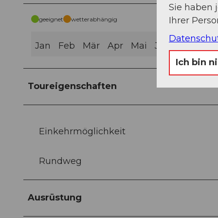
Sie haben 
Ihrer Pers
geeignet
wetterabhängig
Datenschu
Jan
Feb
Mär
Apr
Mai
Jun
Jul
Aug
Ich bin n
Toureigenschaften
Einkehrmöglichkeit
Rundweg
Ausrüstung