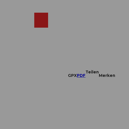
DE
ebcams
Merkzettel
Suche
Shop
Teilen
GPX
PDF
Merken