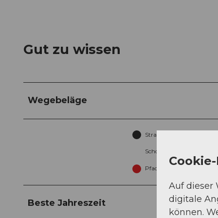
Gut zu wissen
Wegebeläge
Strasse (17%)
Schotter (27%)
Cookie-
Pfad (33%)
Auf dieser
digitale A
Beste Jahreszeit
können. We