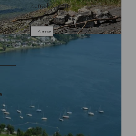
Kontaktdaten
6405
Immensee
Anreise
1
e