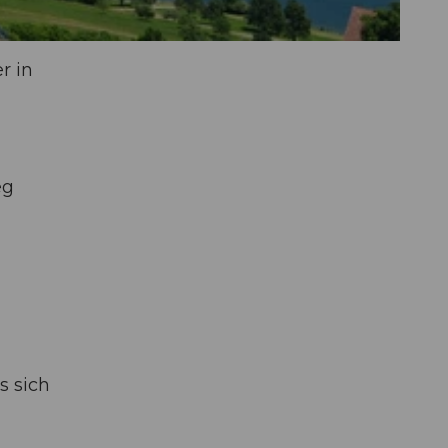
r in
eg
s sich