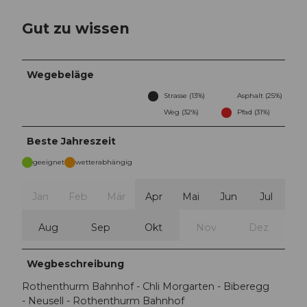
Gut zu wissen
Wegebeläge
Strasse (13%)
Asphalt (25%)
Weg (32%)
Pfad (31%)
Beste Jahreszeit
geeignet
wetterabhängig
Jan
Feb
Mär
Apr
Mai
Jun
Jul
Aug
Sep
Okt
Nov
Dez
Wegbeschreibung
Rothenthurm Bahnhof - Chli Morgarten - Biberegg
- Neusell - Rothenthurm Bahnhof