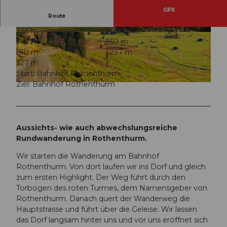
GPX
Route
2:55 h
9,29 km
© Erlebnisregion Mythen, Schwyzer Wanderwe
© Erlebnisregion Mythen, Schwyzer Wanderwe
360 m
360 m
ge
ge
910 m
1.237 m
327 m
Start: Bahnhof Rothenthurm
Ziel: Bahnhof Rothenthurm
© Erlebnisregion Mythen, Schwyzer Wanderwege
Aussichts- wie auch abwechslungsreiche
Rundwanderung in Rothenthurm.
Wir starten die Wanderung am Bahnhof
Rothenthurm. Von dort laufen wir ins Dorf und gleich
zum ersten Highlight. Der Weg führt durch den
Torbogen des roten Turmes, dem Namensgeber von
Rothenthurm. Danach quert der Wanderweg die
Hauptstrasse und führt über die Geleise. Wir lassen
das Dorf langsam hinter uns und vor uns eröffnet sich