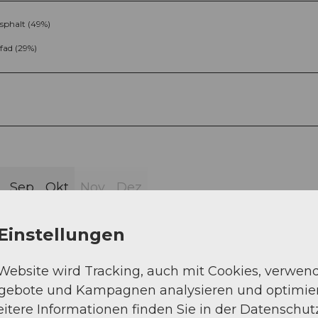
sphalt (49%)
fad (29%)
Sep
Okt
Nov
Dez
Einstellungen
 Website wird Tracking, auch mit Cookies, verwen
ngebote und Kampagnen analysieren und optimie
itere Informationen finden Sie in der Datenschut
ü.M - Mäderen 1153 m.ü.M - Mostelberg 1174 m.ü.