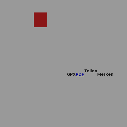
DE
ebcams
Merkzettel
Suche
Shop
Teilen
GPX
PDF
Merken