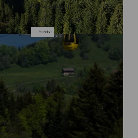
Kontaktdaten
6418
Rothenthurm
Anreise
uf
olgt
Aa