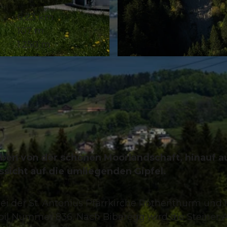
6,23 km
107 m
1.250 m
© Schwyz Tourismus
n von der schönen Moorlandschaft, hinauf a
sicht auf die umliegenden Gipfel.
 der St. Antonius Pfarrkirche Rothenthurm und f
il Nummer 836. Nach Biberegg wird die Steiner 