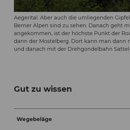
überquert. Ab dort beginnt dann der Aufsti
hat man immer wieder ein tolles Panorama.
© Erhard Gick, Schwyzer Wanderwege
Aegerital. Aber auch die umliegenden Gipfel
Berner Alpen sind zu sehen. Danach geht m
angekommen, ist der höchste Punkt der Rout
dann der Mostelberg. Dort kann man dann 
und danach mit der Drehgondelbahn Sattel-H
Gut zu wissen
Wegebeläge