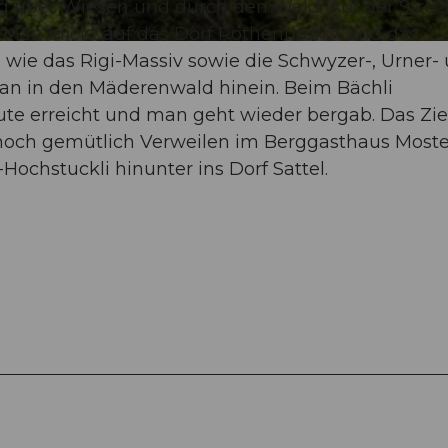
eg über Wiesen und durch den Wald. Auf der Stre
 Man blickt auf das Dorf Rothenthurm und das
 wie das Rigi-Massiv sowie die Schwyzer-, Urner-
an in den Mäderenwald hinein. Beim Bächli
e erreicht und man geht wieder bergab. Das Ziel
noch gemütlich Verweilen im Berggasthaus Moste
ochstuckli hinunter ins Dorf Sattel.