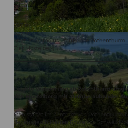
2:00 h
354 m
927 m
323 m
© Erhard Gick, Schwyzer Wanderwege
Start: St. Antonius Pfarrkirche Rothenthurm
Ziel: Mostelberg
Leichte Wanderung ab Rotenthurm umgebe
den Mostelberg mit atemberaubender Aus
Man startet im Zentrum von Rothenthurm bei
der ausgeschilderten Route von SchweizMob