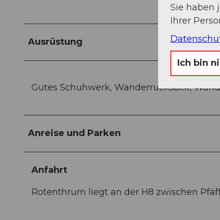
Sie haben 
Ihrer Pers
Datenschu
Ausrüstung
Ich bin n
Gutes Schuhwerk, Wanderrucksack, Wand
Anreise und Parken
Anfahrt
Rotenthrum liegt an der H8 zwischen Pfäf