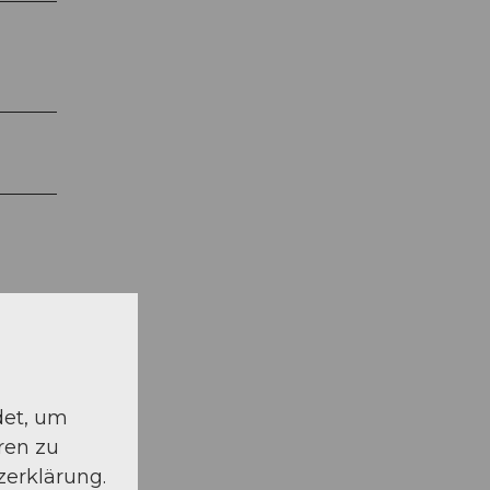
det, um
ren zu
zerklärung.
M