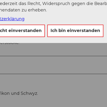
jederzeit das Recht, Widerspruch gegen die Bear
onendaten zu erheben.
tzerklärung
icht einverstanden
Ich bin einverstanden
erstöcke.
fikon und Schwyz.