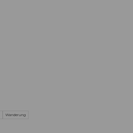
Informieren
Buchen
Business
W
Wanderung