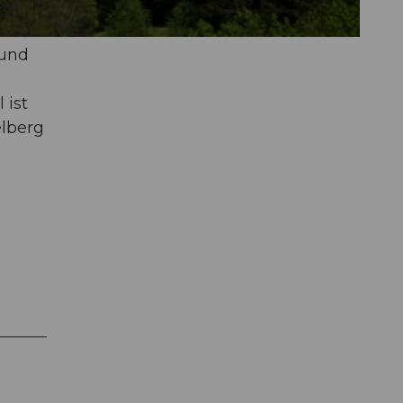
cke
 und
 ist
lberg