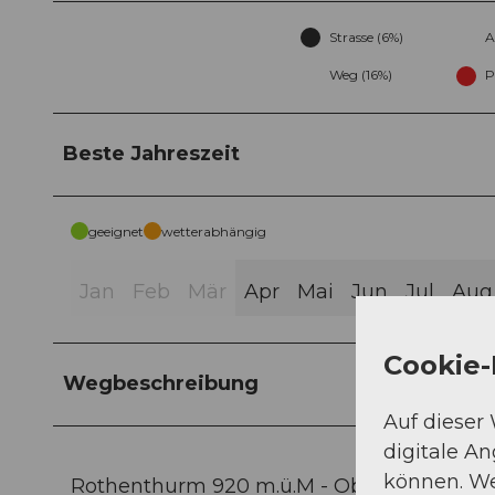
Strasse (6%)
A
Weg (16%)
P
Beste Jahreszeit
geeignet
wetterabhängig
Jan
Feb
Mär
Apr
Mai
Jun
Jul
Aug
Cookie-
Wegbeschreibung
Auf dieser
digitale A
können. We
Rothenthurm 920 m.ü.M - Obermüsli 958 m.