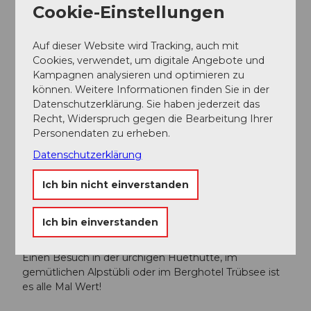
Cookie-Einstellungen
Weitere Infos / Links
Auf dieser Website wird Tracking, auch mit
Cookies, verwendet, um digitale Angebote und
Titlis Bergbahnen:
https://www.titlis.ch/de
Kampagnen analysieren und optimieren zu
Berghotel Trübsee:
https://www.hoteltruebsee.ch/de
können. Weitere Informationen finden Sie in der
Datenschutzerklärung. Sie haben jederzeit das
Recht, Widerspruch gegen die Bearbeitung Ihrer
Autor:in
Personendaten zu erheben.
Engelberg - Titlis Tourismus
Datenschutzerklärung
Organisation
Ich bin nicht einverstanden
Engelberg-Titlis Tourismus
Ich bin einverstanden
Unser Tipp
Einen Besuch in der urchigen Hüethütte, im
gemütlichen Alpstübli oder im Berghotel Trübsee ist
es alle Mal Wert!