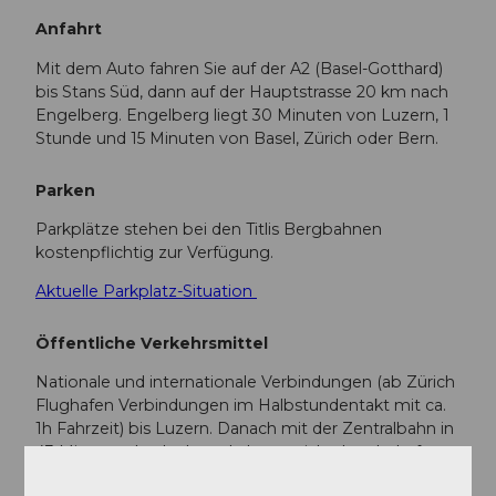
Anfahrt
Mit dem Auto fahren Sie auf der A2 (Basel-Gotthard)
bis Stans Süd, dann auf der Hauptstrasse 20 km nach
Engelberg. Engelberg liegt 30 Minuten von Luzern, 1
Stunde und 15 Minuten von Basel, Zürich oder Bern.
Parken
Parkplätze stehen bei den Titlis Bergbahnen
kostenpflichtig zur Verfügung.
Aktuelle Parkplatz-Situation
Öffentliche Verkehrsmittel
Nationale und internationale Verbindungen (ab Zürich
Flughafen Verbindungen im Halbstundentakt mit ca.
1h Fahrzeit) bis Luzern. Danach mit der Zentralbahn in
43 Minuten durch abwechslungsreiche Landschaft
und Schluchten hinauf nach Engelberg.