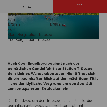
GPX
Route
0:55 h
3,43 km
© Engelberg - Titlis Tourismus, Engelberg-Titlis
© Engelberg - Titlis Tourismus, Engelberg-Titlis
37 m
36 m
Tourismus
Tourismus
1.761 m
1.799 m
38 m
Start: Bergstation Trübsee
Ziel: Bergstation Trübsee
© Engelberg - Titlis Tourismus, Engelberg-Titlis Tourismus
Hoch über Engelberg beginnt nach der
gemütlichen Gondelfahrt zur Station Trübsee
dein kleines Wanderabenteuer: Hier öffnet sich
dir ein traumhafter Blick auf den mächtigen Titlis
– und der idyllische Weg rund um den See lädt
zum entspannten Entdecken ein.
Der Rundweg um den Trübsee ist ideal für alle, die
gemütlich unterwegs sein möchten – ob mit