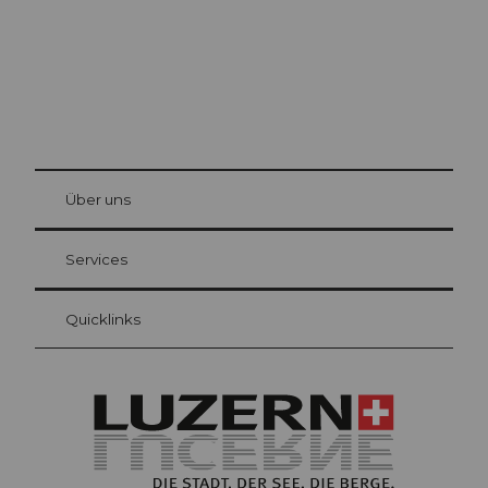
© Be
at Bre
chbü
hl
Über uns
Gästekarte Luzern
Ihre Vorteile als Übernachtungsgast
Services
Quicklinks