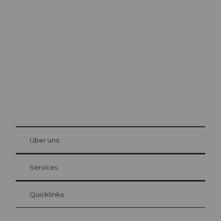
Ausflugstipps in
Luzern
Die Stadt. Der See. Die Berge.
© Be
at Bre
chbü
hl
Über uns
Gästekarte Luzern
Ihre Vorteile als Übernachtungsgast
Services
Quicklinks