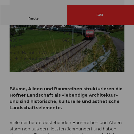
GPX
Route
1:37 h
5,53 km
151 m
151 m
499 m
645 m
146 m
Start: Bahnhof Wollerau
Ziel: Bahnhof Wollerau
© Einsiedeln-Ybrig-Zürichsee AG
© Einsiedeln-Ybrig-Zürichsee AG
Bäume, Alleen und Baumreihen strukturieren die
Höfner Landschaft als «lebendige Architektur»
und sind historische, kulturelle und ästhetische
Landschaftselemente.
Viele der heute bestehenden Baumreihen und Alleen
stammen aus dem letzten Jahrhundert und haben