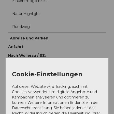
Einkehrmöglichkeit
Natur Highlight
Rundweg
Anreise und Parken
Anfahrt
Nach Wollerau / SZ:
Von der Autobahn A3 die Ausfahrt Nr. 38 (Wollerau)
nehmen. (
Karte
)
Cookie-Einstellungen
Parken
Auf dieser Website wird Tracking, auch mit
Roosparkplatz
Wollerau direkt bei der
Cookies, verwendet, um digitale Angebote und
Autobahnausfahrt
Kampagnen analysieren und optimieren zu
Im Dorf Wollerau
(kostenpflichtig)
können. Weitere Informationen finden Sie in der
Datenschutzerklärung. Sie haben jederzeit das
Recht, Widerspruch gegen die Bearbeitung Ihrer
Öffentliche Verkehrsmittel