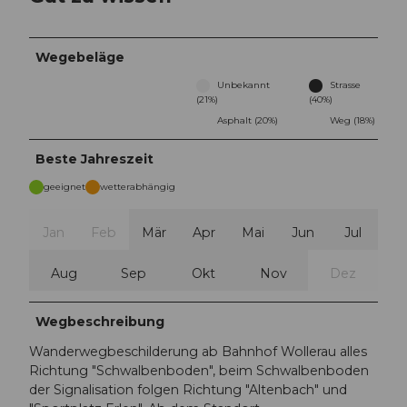
Wegebeläge
Unbekannt
Strasse
(21%)
(40%)
Asphalt (20%)
Weg (18%)
Beste Jahreszeit
geeignet
wetterabhängig
Jan
Feb
Mär
Apr
Mai
Jun
Jul
Aug
Sep
Okt
Nov
Dez
Wegbeschreibung
Wanderwegbeschilderung ab Bahnhof Wollerau alles
Richtung "Schwalbenboden", beim Schwalbenboden
der Signalisation folgen Richtung "Altenbach" und