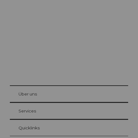
Ausflugstipps in
Luzern
Die Stadt. Der See. Die Berge.
© Be
at Bre
chbü
hl
Über uns
Gästekarte Luzern
Ihre Vorteile als Übernachtungsgast
Services
Quicklinks