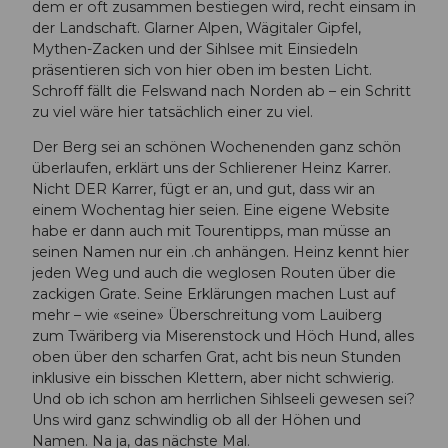
dem er oft zusammen bestiegen wird, recht einsam in
der Landschaft. Glarner Alpen, Wägitaler Gipfel,
Mythen-Zacken und der Sihlsee mit Einsiedeln
präsentieren sich von hier oben im besten Licht.
Schroff fällt die Felswand nach Norden ab – ein Schritt
zu viel wäre hier tatsächlich einer zu viel.
Der Berg sei an schönen Wochenenden ganz schön
überlaufen, erklärt uns der Schlierener Heinz Karrer.
Nicht DER Karrer, fügt er an, und gut, dass wir an
einem Wochentag hier seien. Eine eigene Website
habe er dann auch mit Tourentipps, man müsse an
seinen Namen nur ein .ch anhängen. Heinz kennt hier
jeden Weg und auch die weglosen Routen über die
zackigen Grate. Seine Erklärungen machen Lust auf
mehr – wie «seine» Überschreitung vom Lauiberg
zum Twäriberg via Miserenstock und Höch Hund, alles
oben über den scharfen Grat, acht bis neun Stunden
inklusive ein bisschen Klettern, aber nicht schwierig.
Und ob ich schon am herrlichen Sihlseeli gewesen sei?
Uns wird ganz schwindlig ob all der Höhen und
Namen. Na ja, das nächste Mal.