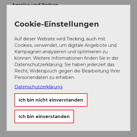
Anreise und Parken
Anfahrt
Mit dem Auto auf die Sattelegg.
Cookie-Einstellungen
Parken
Grosser Parkplatz auf der Sattelegg.
Auf dieser Website wird Tracking, auch mit
Cookies, verwendet, um digitale Angebote und
Öffentliche Verkehrsmittel
Kampagnen analysieren und optimieren zu
Vorderthal im Wägital ist mit Zug (bis Siebnen–
können. Weitere Informationen finden Sie in der
Wangen) und Bus erreichbar. Weiter mit PW oder Taxi
Datenschutzerklärung. Sie haben jederzeit das
auf die Sattelegg.
Recht, Widerspruch gegen die Bearbeitung Ihrer
Personendaten zu erheben.
Weitere Infos / Links
Datenschutzerklärung
Einkehren: Bergrestaurant Sattelegg
Ich bin nicht einverstanden
Tel. 055 412 51 5
Ich bin einverstanden
www.sattelegg.ch
www.waegital.ch