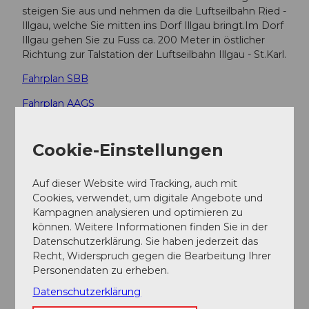
steigen Sie aus und nehmen da die Luftseilbahn Ried -
Illgau, welche Sie mitten ins Dorf Illgau bringt.Im Dorf
Illgau gehen Sie zu Fuss ca. 200 Meter in östlicher
Richtung zur Talstation der Luftseilbahn Illgau - St.Karl.
Fahrplan SBB
Fahrplan AAGS
Weitere Infos / Links
Cookie-Einstellungen
Mehr zu der Schlittelpiste
hier
.
Auf dieser Website wird Tracking, auch mit
Cookies, verwendet, um digitale Angebote und
Kampagnen analysieren und optimieren zu
Autor:in
können. Weitere Informationen finden Sie in der
Stoos-Muotatal Tourismus
Datenschutzerklärung. Sie haben jederzeit das
Recht, Widerspruch gegen die Bearbeitung Ihrer
Personendaten zu erheben.
Organisation
Datenschutzerklärung
Stoos-Muotatal Tourismus