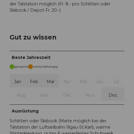
der Talstation möglich (Fr. 8.- pro Schlitten oder
Skibock / Depot Fr. 20.-)
Gut zu wissen
Beste Jahreszeit
geeignet
wetterabhängig
Jan
Feb
Mär
Apr
Mai
Jun
Jul
Aug
Sep
Okt
Nov
Dez
Ausrüstung
Schlitten oder Skibock (Miete möglich bei der
Talstation der Luftseilbahn Illgau-St.Karl), warme
Winterkleidung, gutes & wasserfestes Schuhwerk.