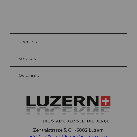
© Be
at Bre
chbü
hl
Über uns
Gästekarte Luzern
Ihre Vorteile als Übernachtungsgast
Services
Quicklinks
Zentralstrasse 5, CH-6002 Luzern
+41 41 227 17 17
,
luzern@luzern.com