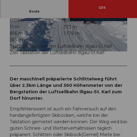
GPX
Route
0:09 h
2,34 km
© Stoos-Muotatal Tourismus, Stoos-Muotatal T
© Luzern Tourismus
11 m
373 m
ourismus
816 m
1.179 m
363 m
Start: Bergstation der Luftseilbahn Illgau-St.Karl
Ziel: Talstation der Luftseilbahn Illgau-St.Karl
© Stoos-Muotatal Tourismus, Stoos-Muotatal Tourismus
Der maschinell präparierte Schlittelweg führt
über 2.3km Länge und 360 Höhenmeter von der
Bergstation der Luftseilbahn Illgau-St. Karl zum
Dorf hinunter.
Empfehlenswert ist auch ein Fahrversuch auf den
handangefertigten Skiböcken, welche bei der
Talstation gemietet werden können. Der Weg wird bei
guten Schnee- und Wetterverhältnissen täglich
präpariert. Schlitten oder Skibock(Gemel) Miete bei