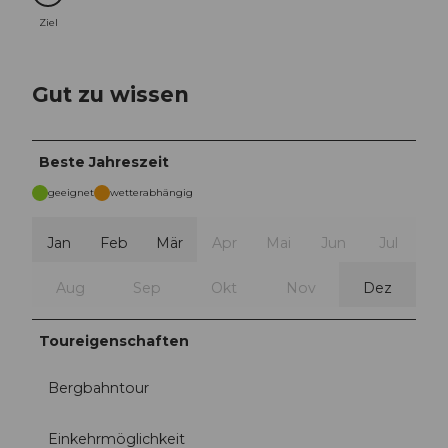
Ziel
Gut zu wissen
Beste Jahreszeit
geeignet
wetterabhängig
Jan
Feb
Mär
Apr
Mai
Jun
Jul
Aug
Sep
Okt
Nov
Dez
Toureigenschaften
Bergbahntour
Einkehrmöglichkeit