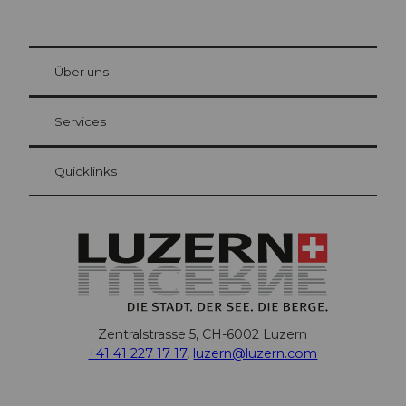
© Be
at Bre
chbü
hl
Über uns
Gästekarte Luzern
Ihre Vorteile als Übernachtungsgast
Services
Quicklinks
Zentralstrasse 5, CH-6002 Luzern
+41 41 227 17 17
,
luzern@luzern.com
F
X
Y
I
T
T
P
L
W
T