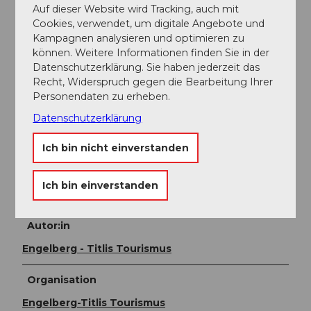
Flughafen Verbindungen im Halbstundentakt mit ca.
Auf dieser Website wird Tracking, auch mit
1h Fahrzeit) bis Luzern. Danach mit der Zentralbahn in
Cookies, verwendet, um digitale Angebote und
43 Minuten durch abwechslungsreiche Landschaft
Kampagnen analysieren und optimieren zu
und Schluchten hinauf nach Engelberg.
können. Weitere Informationen finden Sie in der
Datenschutzerklärung. Sie haben jederzeit das
Weitere Infos / Links
Recht, Widerspruch gegen die Bearbeitung Ihrer
Personendaten zu erheben.
Bergbahn-Preise
Datenschutzerklärung
Fahrplan
Ich bin nicht einverstanden
Wintersportbericht
Panoramakarte
Ich bin einverstanden
Autor:in
Engelberg - Titlis Tourismus
Organisation
Engelberg-Titlis Tourismus