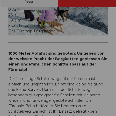
Route
0:02 h
629 m
© Engelberg - Titlis Tourismus, Engelberg-Titlis
© Engelberg - Titlis Tourismus, Engelberg-Titlis
76 m
1.837 m
Tourismus
Tourismus
1.913 m
76 m
Start: Fürenalp-Bergstation
Ziel: Fürenalp-Bergstation
© Engelberg - Titlis Tourismus, Engelberg-Titlis Tourismus
1000 Meter Abfahrt sind geboten: Umgeben von
der weissen Pracht der Bergketten geniessen Sie
einen ungefährlichen Schlittelspass auf der
Fürenalp!
Der 1 km lange Schlittelweg auf der Fürenalp ist
einfach und ungefährlich. Er hat eine kleine Neigung
und keine Kurven. Darum ist der Schlittelweg
besonders gut geeignet für Familien mit kleineren
Kindern und für weniger geübte Schlittler. Die
Fürenalp Bahn befördert Sie bequem zum
Schlittelweg. Danach ist Ihr Einsatz gefragt - den