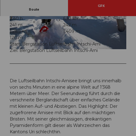
GPX
Route
2:40 h
6,62 km
© Adermatt Tourismus GmbH, andermatt.ch |
© Andermatt Tourismus GmbH, andermatt.ch |
241 m
242 m
CC-BY
CC-BY
1.289 m
1.409 m
120 m
Start: Bergstation Luftseilbahn Intschi-Arni
Ziel: Bergstation Luftseilbahn Intschi-Arni
© Uri Tourismus AG, Uri Tourismus AG |
CC-BY
Die Luftseilbahn Intschi-Arnisee bringt uns innerhalb
von sechs Minuten in eine alpine Welt auf 1'368
Metern über Meer. Der Seerundweg führt durch die
verschneite Berglandschaft über einfaches Gelände
mit kleinen Auf- und Abstiegen. Das Highlight: Der
zugefrorene Arnisee mit Blick auf den mächtigen
Bristen. Mit seiner gleichmässigen, dreikantigen
Pyramidenform gilt dieser als Wahrzeichen das
Kantons Uri schlechthin.