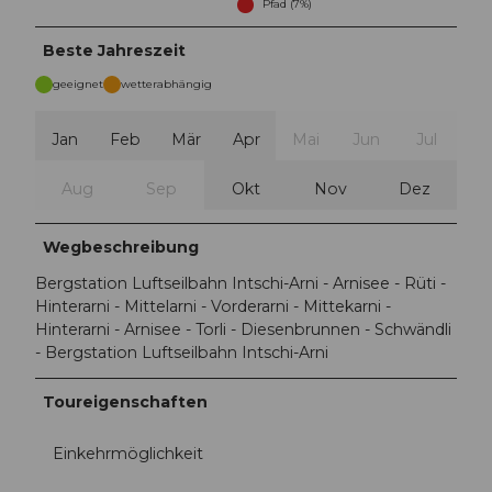
Pfad (7%)
Beste Jahreszeit
geeignet
wetterabhängig
Jan
Feb
Mär
Apr
Mai
Jun
Jul
Aug
Sep
Okt
Nov
Dez
Wegbeschreibung
Bergstation Luftseilbahn Intschi-Arni - Arnisee - Rüti -
Hinterarni - Mittelarni - Vorderarni - Mittekarni -
Hinterarni - Arnisee - Torli - Diesenbrunnen - Schwändli
- Bergstation Luftseilbahn Intschi-Arni
Toureigenschaften
Einkehrmöglichkeit