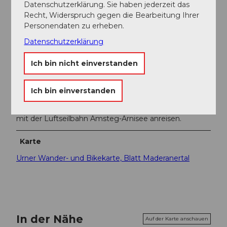
Datenschutzerklärung. Sie haben jederzeit das
Autor:in
Recht, Widerspruch gegen die Bearbeitung Ihrer
Personendaten zu erheben.
Markus Fehlmann
Datenschutzerklärung
Organisation
Ich bin nicht einverstanden
Verein Urner Wanderwege
Ich bin einverstanden
Unser Tipp
Sie können die Tour auch auf Mittelarni starten und
mit der Luftseilbahn Amsteg-Arnisee anreisen.
Karte
Urner Wander- und Bikekarte, Blatt Maderanertal
In der Nähe
Auf der Karte anschauen