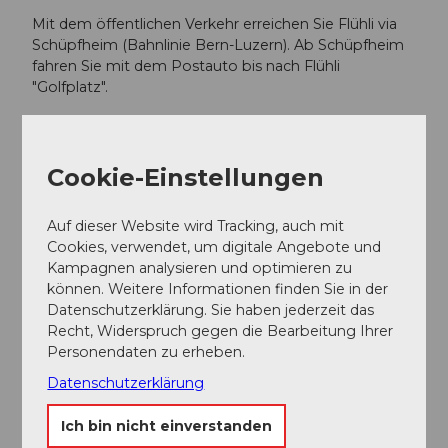
Mit dem öffentlichen Verkehr erreichen Sie Flühli via
Schüpfheim (Bahnlinie Bern-Luzern). Ab Schüpfheim
fahren Sie mit dem Postauto bis nach Flühli
"Golfplatz".
Planen Sie Ihre Reise mit dem
SBB Online Fahrplan
.
Cookie-Einstellungen
Weitere Infos / Links
Auf dieser Website wird Tracking, auch mit
Sörenberg Flühli Tourismus
Cookies, verwendet, um digitale Angebote und
Rothornstrasse 21, 6174 Sörenberg
Kampagnen analysieren und optimieren zu
Telefon +41 (0)41 488 11 85
können. Weitere Informationen finden Sie in der
info@soerenberg.ch
Datenschutzerklärung. Sie haben jederzeit das
www.soerenberg.ch
Recht, Widerspruch gegen die Bearbeitung Ihrer
Personendaten zu erheben.
Autor:in
Datenschutzerklärung
Sörenberg Flühli Tourismus
Ich bin nicht einverstanden