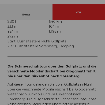
© David Kurth, UNESCO Biosphäre Entlebuch
GPX
Route
2:30 h
6,60 km
333 m
104 m
924 m
1.196 m
272 m
Start: Bushaltestelle Flühli, Golfplatz
Ziel: Bushaltestelle Sörenberg, Camping
Die Schneeschuhtour über den Golfplatz und die
verschneite Moorlandschaft bei Gloggmatt führt
Sie über den Birkenhof nach Sörenberg.
Auf dieser Tour gelangen Sie vom Golfplatz in Flühli
über die verschneite Moorlandschaft bei Gloggematt
weiter nach Junkholz und via Birkenhof nach
Sörenberg. Die ausgeschilderte Schneeschuhtour hat
keine grossen Steigungen und führt Sie abseits in