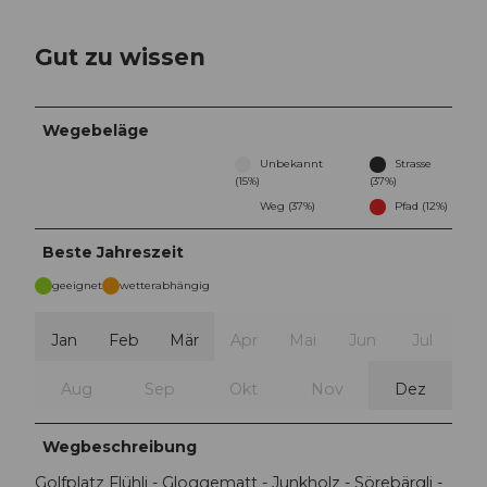
Gut zu wissen
Wegebeläge
Unbekannt
Strasse
(15%)
(37%)
Weg (37%)
Pfad (12%)
Beste Jahreszeit
geeignet
wetterabhängig
Jan
Feb
Mär
Apr
Mai
Jun
Jul
Aug
Sep
Okt
Nov
Dez
Wegbeschreibung
Golfplatz Flühli - Gloggematt - Junkholz - Sörebärgli -