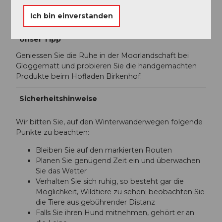
Organisation
Ich bin einverstanden
UNESCO Biosphäre Entlebuch
Unser Tipp
Geniessen Sie die Ruhe in der Moorlandschaft bei
Gloggematt und probieren Sie die handgemachten
Produkte beim Hofladen Birkenhof.
Sicherheitshinweise
Wir bitten Sie, auf den Winterwanderwegen folgende
Punkte zu beachten:
Bleiben Sie auf den markierten Routen
Planen Sie genügend Zeit ein und überwachen
Sie das Wetter
Verhalten Sie sich ruhig, so besteht gar die
Möglichkeit, Wildtiere zu sehen; beobachten Sie
die Tiere aus gebührender Distanz
Falls Sie ihren Hund mitnehmen, gehört er an