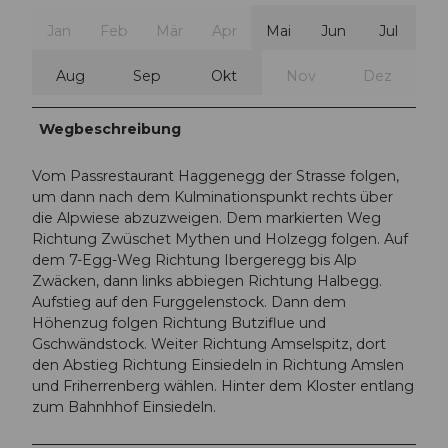
Jan
Feb
Mär
Apr
Mai
Jun
Jul
Aug
Sep
Okt
Nov
Dez
Wegbeschreibung
Vom Passrestaurant Haggenegg der Strasse folgen,
um dann nach dem Kulminationspunkt rechts über
die Alpwiese abzuzweigen. Dem markierten Weg
Richtung Zwüschet Mythen und Holzegg folgen. Auf
dem 7-Egg-Weg Richtung Ibergeregg bis Alp
Zwäcken, dann links abbiegen Richtung Halbegg.
Aufstieg auf den Furggelenstock. Dann dem
Höhenzug folgen Richtung Butziflue und
Gschwändstock. Weiter Richtung Amselspitz, dort
den Abstieg Richtung Einsiedeln in Richtung Amslen
und Friherrenberg wählen. Hinter dem Kloster entlang
zum Bahnhhof Einsiedeln.