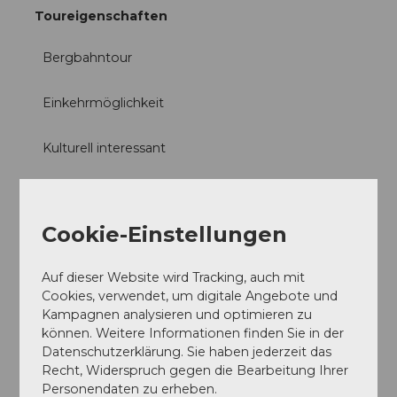
Toureigenschaften
Bergbahntour
Einkehrmöglichkeit
Kulturell interessant
Natur Highlight
Cookie-Einstellungen
Ausrüstung
Wanderschuhe mit gutem Profil oder Treckingschuhe,
Auf dieser Website wird Tracking, auch mit
Regenjacke, Getränk, Verpflegung, eventuell Stöcke.
Cookies, verwendet, um digitale Angebote und
Kampagnen analysieren und optimieren zu
können. Weitere Informationen finden Sie in der
Anreise und Parken
Datenschutzerklärung. Sie haben jederzeit das
Recht, Widerspruch gegen die Bearbeitung Ihrer
Anfahrt
Personendaten zu erheben.
Mit dem PW bis Einsiedeln, danach öffentliche