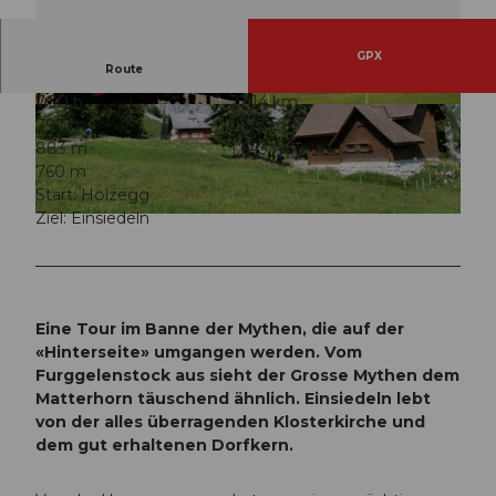
GPX
Route
7:30 h
22,14 km
© Erhard Gick, Schwyzer Wanderwege
© Erhard Gick, Schwyzer Wanderwege
797 m
1.317 m
883 m
1.643 m
760 m
Start: Holzegg
Ziel: Einsiedeln
© Einsiedeln-Ybrig-Zürichsee Tourismus
Eine Tour im Banne der Mythen, die auf der
«Hinterseite» umgangen werden. Vom
Furggelenstock aus sieht der Grosse Mythen dem
Matterhorn täuschend ähnlich. Einsiedeln lebt
von der alles überragenden Klosterkirche und
dem gut erhaltenen Dorfkern.