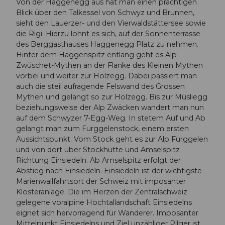
Von der Haggenegg aus hat man einen prächtigen
Blick über den Talkessel von Schwyz und Brunnen,
sieht den Lauerzer- und den Vierwaldstättersee sowie
die Rigi. Hierzu lohnt es sich, auf der Sonnenterrasse
des Berggasthauses Haggenegg Platz zu nehmen.
Hinter dem Haggenspitz entlang geht es Alp
Zwüschet-Mythen an der Flanke des Kleinen Mythen
vorbei und weiter zur Holzegg. Dabei passiert man
auch die steil aufragende Felswand des Grossen
Mythen und gelangt so zur Holzegg. Bis zur Müsliegg
beziehungsweise der Alp Zwäcken wandert man nun
auf dem Schwyzer 7-Egg-Weg. In stetem Auf und Ab
gelangt man zum Furggelenstock, einem ersten
Aussichtspunkt. Vom Stock geht es zur Alp Furggelen
und von dort über Stockhütte und Amselspitz
Richtung Einsiedeln. Ab Amselspitz erfolgt der
Abstieg nach Einsiedeln. Einsiedeln ist der wichtigste
Marienwallfahrtsort der Schweiz mit imposanter
Klosteranlage. Die im Herzen der Zentralschweiz
gelegene voralpine Hochtallandschaft Einsiedelns
eignet sich hervorragend für Wanderer. Imposanter
Mittelpunkt Einsiedelns und Ziel unzähliger Pilger ist