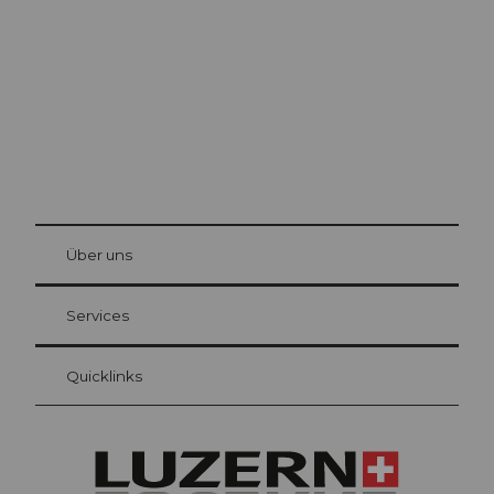
Die Stadt. Der See. Die Berge.
© Be
at Bre
chbü
hl
Über uns
Gästekarte Luzern
Ihre Vorteile als Übernachtungsgast
Services
Quicklinks