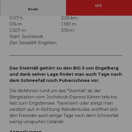
GPX
Route
0:07 h
2,05 km
576 m
1.931 m
2.507 m
576 m
Start: Jochstock
Ziel: Sessellift Engstlen
Das Steintäli gehört zu den BIG 5 von Engelberg
und dank seiner Lage findet man auch Tage nach
dem Schneefall noch Pulverschnee vor.
Die Abfahrten rund um das "Steintäli" ab der
Bergstation vom Jochstock-Express führen teils bis
fast zum Engstlensee. Traversiert oder steigt man
westlich auf, in Richtung Wendenlücke, eröffnet sich
den Freerider auch einige Tage nach dem Schneefall
wenig verspurtes Gelände.