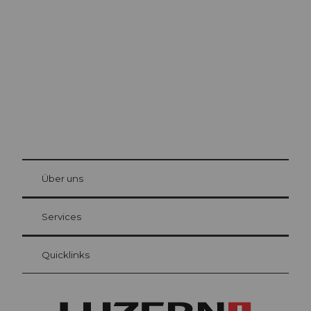
Luzern
Die Stadt. Der See. Die Berge.
© Be
at Bre
chbü
hl
Über uns
Gästekarte Luzern
Ihre Vorteile als Übernachtungsgast
Services
Quicklinks