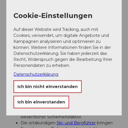
Organisation
Cookie-Einstellungen
Engelberg-Titlis Tourismus
Unser Tipp
Auf dieser Website wird Tracking, auch mit
Cookies, verwendet, um digitale Angebote und
Sicheres Schneevergnügen im Pulverschnee an den
Kampagnen analysieren und optimieren zu
Snow & Safety Days
.
können. Weitere Informationen finden Sie in der
Datenschutzerklärung. Sie haben jederzeit das
Recht, Widerspruch gegen die Bearbeitung Ihrer
Sicherheitshinweise
Personendaten zu erheben.
Datenschutzerklärung
Sicherheitstipps fürs Freeriden im freien Gelände
Ich bin nicht einverstanden
Bitte beachten Sie, dass Sie auf eigene Gefahr
unterwegs sind.
Eine Abfahrt muss sorgfältig geplant sein.
Ich bin einverstanden
Entsprechende Ausrüstung (LVS, Sonde,
Schaufel, Airbag) und Bekleidung sind ein
wesentlicher Sicherheitsfaktor.
Die ortskundigen
Ski- und Bergführer
bringen