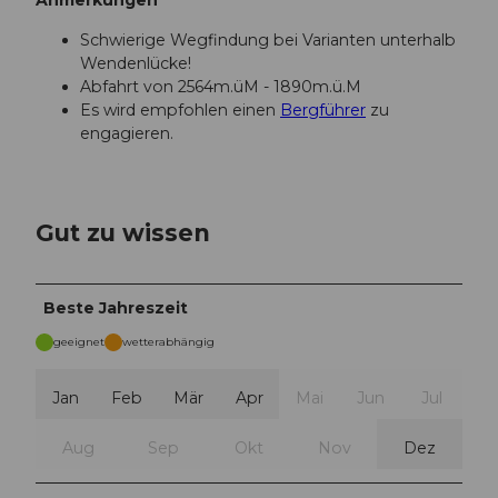
Anmerkungen
Schwierige Wegfindung bei Varianten unterhalb
Wendenlücke!
Abfahrt von 2564m.üM - 1890m.ü.M
Es wird empfohlen einen
Bergführer
zu
engagieren.
Gut zu wissen
Beste Jahreszeit
geeignet
wetterabhängig
Jan
Feb
Mär
Apr
Mai
Jun
Jul
Aug
Sep
Okt
Nov
Dez