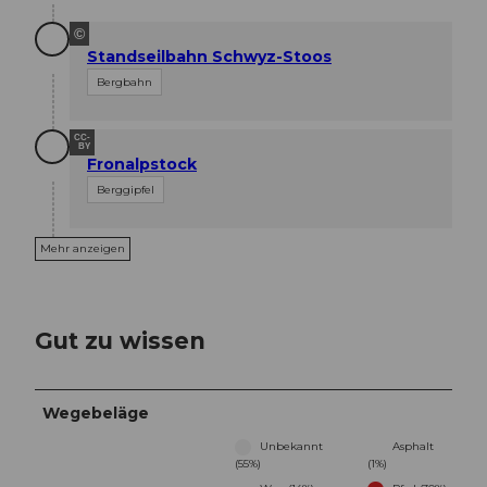
©
Standseilbahn Schwyz-Stoos
Bergbahn
CC-
BY
Fronalpstock
Berggipfel
Mehr anzeigen
Gut zu wissen
Wegebeläge
Unbekannt
Asphalt
(55%)
(1%)