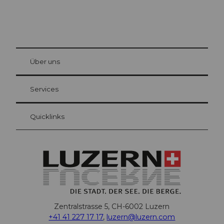
© Be
at Bre
chbü
hl
Über uns
Gästekarte Luzern
Ihre Vorteile als Übernachtungsgast
Services
Quicklinks
Zentralstrasse 5, CH-6002 Luzern
+41 41 227 17 17
,
luzern@luzern.com