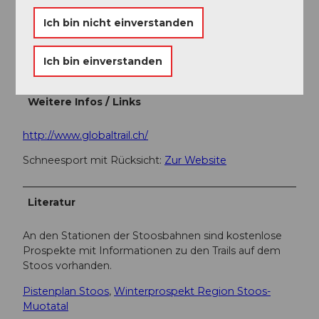
Schwyz-Stoos (Linie 501 Schwyz - Muotathal)oder mit
Ich bin nicht einverstanden
dem Zug bis Bahnhof SBB Brunnen, dann mitdem
Bus bis zur Talstation der kleinen Luftseilbahn
Morschach-Stoos.
Ich bin einverstanden
Weitere Infos / Links
http://www.globaltrail.ch/
Schneesport mit Rücksicht:
Zur Website
Literatur
An den Stationen der Stoosbahnen sind kostenlose
Prospekte mit Informationen zu den Trails auf dem
Stoos vorhanden.
Pistenplan Stoos
,
Winterprospekt Region Stoos-
Muotatal