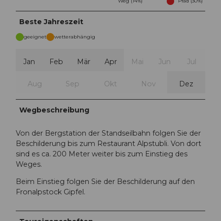
Weg (14%)
Pfad (30%)
Beste Jahreszeit
geeignet
wetterabhängig
Jan
Feb
Mär
Apr
Mai
Jun
Jul
Aug
Sep
Okt
Nov
Dez
Wegbeschreibung
Von der Bergstation der Standseilbahn folgen Sie der
Beschilderung bis zum Restaurant Alpstubli. Von dort
sind es ca. 200 Meter weiter bis zum Einstieg des
Weges.
Beim Einstieg folgen Sie der Beschilderung auf den
Fronalpstock Gipfel.