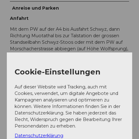
Anreise und Parken
Anfahrt
Mit dem PW auf der A4 bis Ausfahrt Schwyz, dann
Richtung Muotathal bis zur Talstation der grossen
Standseilbahn Schwyz-Stoos oder mit dem PW auf
Morschacherstrasse abbiegen (auf Höhe Wolfsprung),
dann der Beschilderung nach Morschach folgen und
weiter zur Talstation der kleinen Luftseilbahn
Morschach-Stoos.
Cookie-Einstellungen
Parken
Auf dieser Website wird Tracking, auch mit
Cookies, verwendet, um digitale Angebote und
An der Talstation der Standseilbahn Schwyz-Stoos und
Kampagnen analysieren und optimieren zu
der Luftseilbahn Morschach-Stoos sind
können. Weitere Informationen finden Sie in der
Parkmöglichkeiten vorhanden.
Datenschutzerklärung. Sie haben jederzeit das
Recht, Widerspruch gegen die Bearbeitung Ihrer
Öffentliche Verkehrsmittel
Personendaten zu erheben.
Mit dem Zug bis Bahnhof Schwyz-Seewen,dann mit
Datenschutzerklärung
dem Bus bis zur Talstation der grossenStandseilbahn