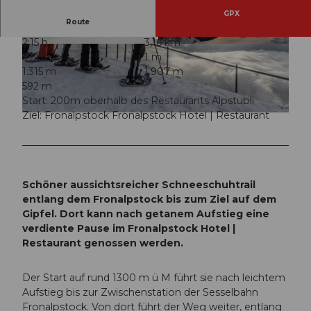
GPX
Route
2:15 h
3,16 km
© Stoos-Muotatal Tourismus, Stoos-Muotatal T
© Stoos-Muotatal Tourismus, Stoos-Muotatal T
592 m
1 m
ourismus
ourismus
1.315 m
1.907 m
592 m
Start: 200m oberhalb des Restaurants Alpstubli
Ziel: Fronalpstock Fronalpstock Hotel | Restaurant
© Stoos-Muotatal Tourismus, Stoos-Muotatal Tourismus
Schöner aussichtsreicher Schneeschuhtrail
entlang dem Fronalpstock bis zum Ziel auf dem
Gipfel. Dort kann nach getanem Aufstieg eine
verdiente Pause im Fronalpstock Hotel |
Restaurant genossen werden.
Der Start auf rund 1300 m ü M führt sie nach leichtem
Aufstieg bis zur Zwischenstation der Sesselbahn
Fronalpstock. Von dort führt der Weg weiter, entlang