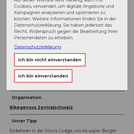
Cookies, verwendet, um digitale Angebote und
Fairtrail Zentralschweiz
Kampagnen analysieren und optimieren zu
können. Weitere Informationen finden Sie in der
In der Zentralschweiz teilen wir uns viele Wege mit
Datenschutzerklärung. Sie haben jederzeit das
Wandernden, Familien oder anderen Naturnutzenden.
Recht, Widerspruch gegen die Bearbeitung Ihrer
Mit einem freundlichen Gruss, angepasster
Personendaten zu erheben.
Geschwindigkeit und gegenseitigem Respekt sorgen
wir gemeinsam dafür, dass Biken hier auch in Zukunft
Datenschutzerklärung
möglich bleibt. Danke, dass du fair unterwegs bist.
Ich bin nicht einverstanden
Autor:in
Ich bin einverstanden
Stoos-Muotatal Tourismus / Schwyzer
Wanderwege
Organisation
Bikegenoss Zentralschweiz
Unser Tipp
Einkehren in der Stoos Lodge, wo es super Burger