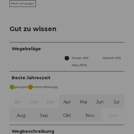
Mehr anzeigen
Gut zu wissen
Wegebeläge
Strasse (4%)
Asphalt (4%)
Weg (92%)
Beste Jahreszeit
geeignet
wetterabhängig
Jan
Feb
Mär
Apr
Mai
Jun
Jul
Aug
Sep
Okt
Nov
Dez
Wegbeschreibung