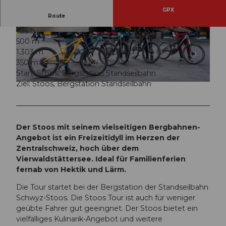
GPX
Route
1:35 h
10,27 km
© Bikegenoss Zentralschweiz
© Bikegenoss Zentralschweiz
500 m
500 m
1.303 m
1.653 m
350 m
Start: Stoos, Bergstation Standseilbahn
Ziel: Stoos, Bergstation Standseilbahn
© Bikegenoss Zentralschweiz
Der Stoos mit seinem vielseitigen Bergbahnen-
Angebot ist ein Freizeitidyll im Herzen der
Zentralschweiz, hoch über dem
Vierwaldstättersee. Ideal für Familienferien
fernab von Hektik und Lärm.
Die Tour startet bei der Bergstation der Standseilbahn
Schwyz-Stoos. Die Stoos Tour ist auch für weniger
geübte Fahrer gut geeingnet. Der Stoos bietet ein
vielfälliges Kulinarik-Angebot und weitere