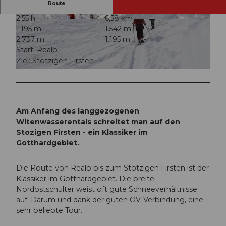
Route
2:55 h
6,58 km
© Andermatt-Urserntal Tourismus GmbH, Ferie
© Andermatt-Urserntal Tourismus GmbH, Ferie
1.195 m
1.542 m
nregion Andermatt
nregion Andermatt
2.737 m
1.195 m
Start: Realp
Ziel: Stotzigen Firsten
© Andermatt-Urserntal Tourismus GmbH, Ferienregion Andermatt
Am Anfang des langgezogenen
Witenwasserentals schreitet man auf den
Stozigen Firsten - ein Klassiker im
Gotthardgebiet.
Die Route von Realp bis zum Stotzigen Firsten ist der
Klassiker im Gotthardgebiet. Die breite
Nordostschulter weist oft gute Schneeverhältnisse
auf. Darum und dank der guten ÖV-Verbindung, eine
sehr beliebte Tour.