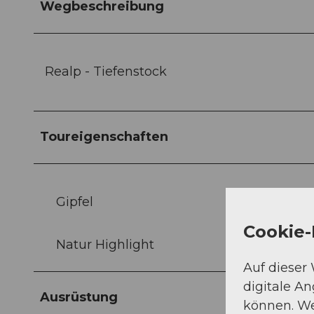
Wegbeschreibung
Realp - Tiefenstock
Toureigenschaften
Gipfel
Cookie-
Natur Highlight
Auf dieser
digitale A
Ausrüstung
können. We