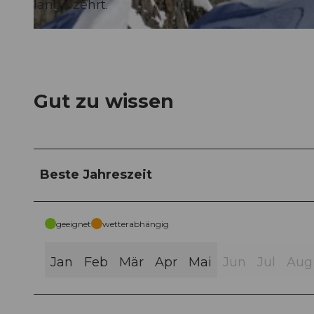
lange zehrt.
© Andermatt-Urserntal Tourismus GmbH, Ferienregion Andermatt
Gut zu wissen
Beste Jahreszeit
geeignet
wetterabhängig
Jan
Feb
Mär
Apr
Mai
Jun
Jul
Aug