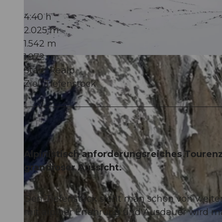
4:40 h
2.025 m
1.542 m
1.972 m
© Andermatt-Urserntal Tourismus GmbH, Ferienregion Andermatt
Start: Realp
Ziel: Tiefenstock
Alpinistisch anforderungsreiches Touren
grandioser Aussicht.
Den Tiefenstock sieht man schon von weitem 
mit alpiner Erfahrung und Ausdauer wird 