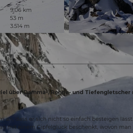
9,06 km
53 m
3.514 m
© Andermatt-Urserntal Tourismus GmbH, Ferienregion 
ziel über Damma-, Rohne- und Tiefengletscher 
an, dass er sich nicht so einfach besteigen lässt
man mit einem Gipfelglück beschenkt, wovon man