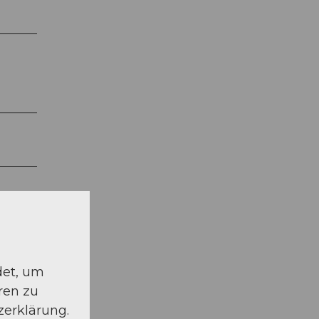
det, um
ren zu
zerklärung.