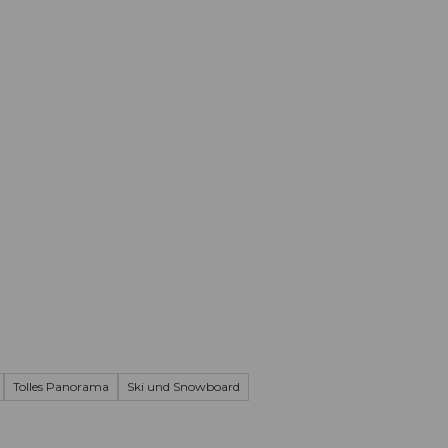
Informieren
Buchen
Business
W
Tolles Panorama
Ski und Snowboard