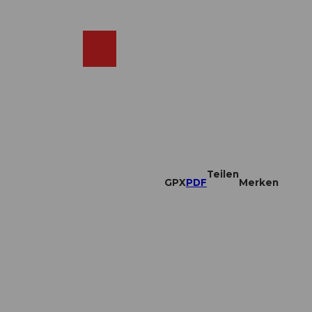
DE
ebcams
Merkzettel
Suche
Shop
Teilen
GPX
PDF
Merken