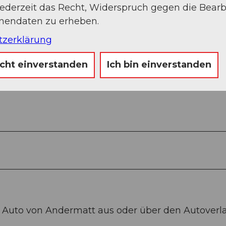
jederzeit das Recht, Widerspruch gegen die Bear
onendaten zu erheben.
tzerklärung
icht einverstanden
Ich bin einverstanden
 Auto von Andermatt aus oder über den Autoverl