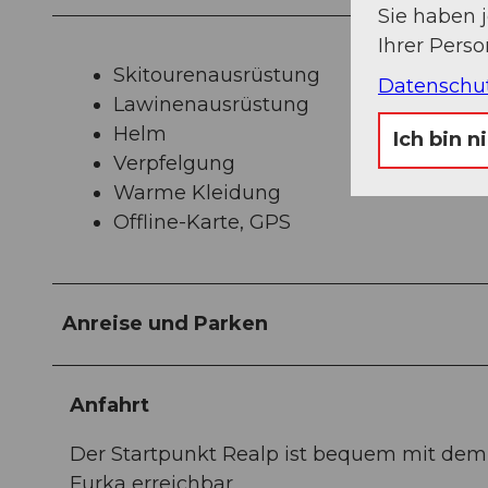
Sie haben 
Ihrer Pers
Skitourenausrüstung
Datenschu
Lawinenausrüstung
Helm
Ich bin n
Verpfelgung
Warme Kleidung
Offline-Karte, GPS
Anreise und Parken
Anfahrt
Der Startpunkt Realp ist bequem mit dem
Furka erreichbar.