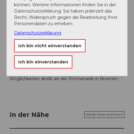
können. Weitere Informationen finden Sie in der
Autor:in
Datenschutzerklärung. Sie haben jederzeit das
Recht, Widerspruch gegen die Bearbeitung Ihrer
Xaver Büeler
Personendaten zu erheben.
Datenschutzerklärung
Organisation
Bikegenoss Zentralschweiz
Ich bin nicht einverstanden
Unser Tipp
Ich bin einverstanden
Kombination mit dem Le Plus Beau Trail von
Morschach nach Brunnen. Anschliessende Apéro-
Möglichkeiten direkt an der Promenade in Brunnen.
In der Nähe
Auf der Karte anschauen