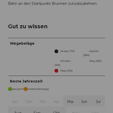
Bahn an den Startpunkt Brunnen zurückzukehren.
Gut zu wissen
Wegebeläge
Strasse (7%)
Asphalt
(36%)
Schotter
Weg (33%)
(15%)
Pfad (10%)
Beste Jahreszeit
geeignet
wetterabhängig
Jan
Feb
Mär
Apr
Mai
Jun
Jul