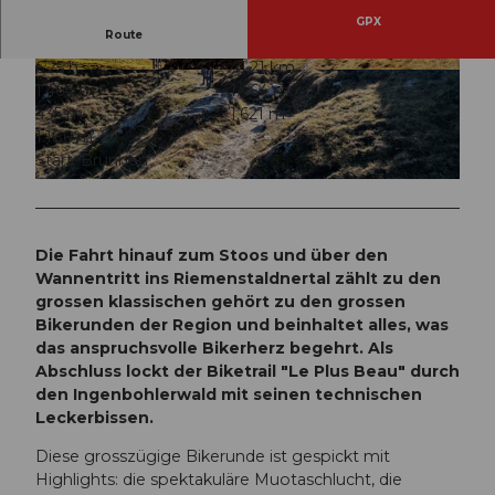
GPX
Route
6:25 h
41,21 km
© Xaver Büeler, Bikegenoss Zentralschweiz
© Xaver Büeler, Bikegenoss Zentralschweiz
1.464 m
1.464 m
435 m
1.621 m
1.186 m
Start: Brunnen
© Xaver Büeler, Bikegenoss Zentralschweiz
Die Fahrt hinauf zum Stoos und über den
Wannentritt ins Riemenstaldnertal zählt zu den
grossen klassischen gehört zu den grossen
Bikerunden der Region und beinhaltet alles, was
das anspruchsvolle Bikerherz begehrt. Als
Abschluss lockt der Biketrail "Le Plus Beau" durch
den Ingenbohlerwald mit seinen technischen
Leckerbissen.
Diese grosszügige Bikerunde ist gespickt mit
Highlights: die spektakuläre Muotaschlucht, die