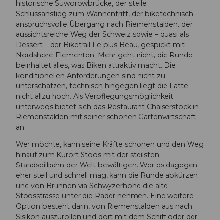
historische Suworowbrücke, der steile
Schlussanstieg zum Wannentritt, der biketechnisch
anspruchsvolle Übergang nach Riemenstalden, der
aussichtsreiche Weg der Schweiz sowie – quasi als
Dessert – der Biketrail Le plus Beau, gespickt mit
Nordshore-Elementen. Mehr geht nicht, die Runde
beinhaltet alles, was Biken attraktiv macht. Die
konditionellen Anforderungen sind nicht zu
unterschätzen, technisch hingegen liegt die Latte
nicht allzu hoch. Als Verpflegungsmöglichkeit
unterwegs bietet sich das Restaurant Chaiserstock in
Riemenstalden mit seiner schönen Gartenwirtschaft
an.
Wer möchte, kann seine Kräfte schonen und den Weg
hinauf zum Kurort Stoos mit der steilsten
Standseilbahn der Welt bewältigen. Wer es dagegen
eher steil und schnell mag, kann die Runde abkürzen
und von Brunnen via Schwyzerhöhe die alte
Stoosstrasse unter die Räder nehmen. Eine weitere
Option besteht darin, von Riemenstalden aus nach
Sisikon auszurollen und dort mit dem Schiff oder der