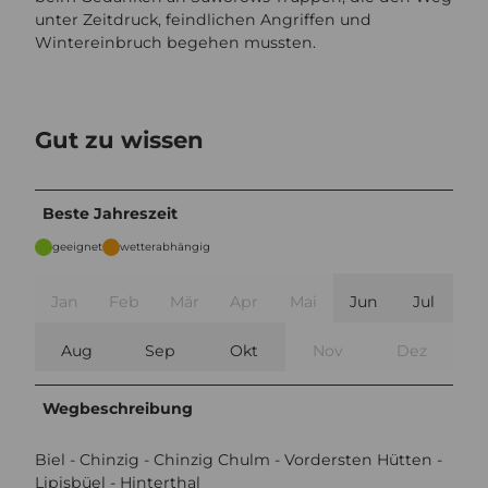
unter Zeitdruck, feindlichen Angriffen und
Wintereinbruch begehen mussten.
Gut zu wissen
Beste Jahreszeit
geeignet
wetterabhängig
Jan
Feb
Mär
Apr
Mai
Jun
Jul
Aug
Sep
Okt
Nov
Dez
Wegbeschreibung
Biel - Chinzig - Chinzig Chulm - Vordersten Hütten -
Lipisbüel - Hinterthal