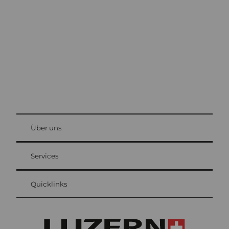
Luzern
Die Stadt. Der See. Die Berge.
© Be
at Bre
chbü
hl
Über uns
Gästekarte Luzern
Ihre Vorteile als Übernachtungsgast
Services
Quicklinks