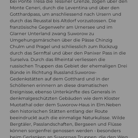
bei Ponte Tresa die Tessiner Grenze, zogen über den
Monte Ceneri, durch die Leventina und über den
Gotthardpass, um anschliessend nach Ursern und
durch das Reusstal bis Altdorf vorzustossen. Die
französische Gegenwehr am Urnersee und im
Glarner Unterland zwang Suworow zu
Umgehungsmärschen über die Pässe Chinzig
Chulm und Pragel und schliesslich zum Rückzug
durch das Sernftal und über den Panixer Pass in die
Surselva. Durch das Rheintal verliessen die
russischen Truppen das Gebiet der ehemaligen Drei
Bünde in Richtung Russland.Suworow-
Gedenkstätten auf dem Gotthard und in der
Schöllenen erinnern an diese dramatischen
Ereignisse, ebenso Unterkünfte des Generals in
denkmalgeschützten Gebäuden wie dem Kloster
Muotathal oder dem Suworow-Haus in Elm.Neben
den historischen Stätten entlang der Route
beeindruckt auch die einmalige Naturkulisse. Wilde
Bergtäler, Passlandschaften, Bergseen und Flüsse
können sorgenfrei genossen werden - besonders
beim Gedanken an Suworows Truppen, die den Weg