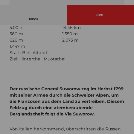
mus,
Stoos
-Muo
tatal T
ouris
mus
GPX
Route
5:00 h
14,46 km
560 m
1.550 m
626 m
2.073 m
1.447 m
Start: Biel, Altdorf
Ziel: Hinterthal, Muotathal
Der russische General Suworow zog im Herbst 1799
mit seiner Armee durch die Schweizer Alpen, um
die Franzosen aus dem Land zu vertreiben. Diesem
Feldzug durch eine atemberaubende
Berglandschaft folgt die Via Suworow.
Von Italien herkommend, überschritten die Russen