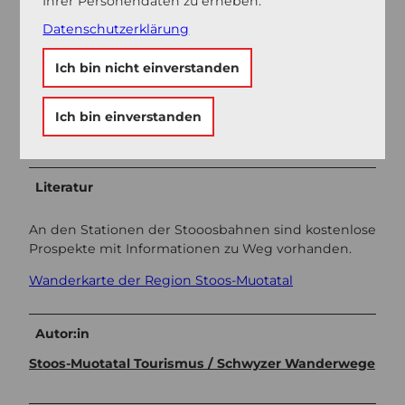
Ihrer Personendaten zu erheben.
haben, sehen Sie die Parkplätze der Biel-Kinzig AG (
Datenschutzerklärung
auf welchen Sie gebührenfrei parkieren können).
Ich bin nicht einverstanden
Weitere Infos / Links
Ich bin einverstanden
SchweizMobil Nr. 55
Literatur
An den Stationen der Stooosbahnen sind kostenlose
Prospekte mit Informationen zu Weg vorhanden.
Wanderkarte der Region Stoos-Muotatal
Autor:in
Stoos-Muotatal Tourismus / Schwyzer Wanderwege