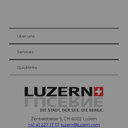
© Be
at Bre
chbü
hl
Über uns
Gästekarte Luzern
Ihre Vorteile als Übernachtungsgast
Services
Quicklinks
Zentralstrasse 5, CH-6002 Luzern
+41 41 227 17 17
,
luzern@luzern.com