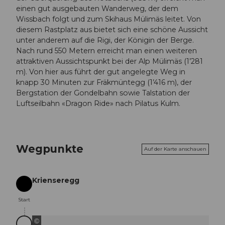
einen gut ausgebauten Wanderweg, der dem
Wissbach folgt und zum Skihaus Mülimäs leitet. Von
diesem Rastplatz aus bietet sich eine schöne Aussicht
unter anderem auf die Rigi, der Königin der Berge.
Nach rund 550 Metern erreicht man einen weiteren
attraktiven Aussichtspunkt bei der Alp Mülimäs (1’281
m). Von hier aus führt der gut angelegte Weg in
knapp 30 Minuten zur Fräkmüntegg (1’416 m), der
Bergstation der Gondelbahn sowie Talstation der
Luftseilbahn «Dragon Ride» nach Pilatus Kulm.
Wegpunkte
Auf der Karte anschauen
Krienseregg
Start
Start
©