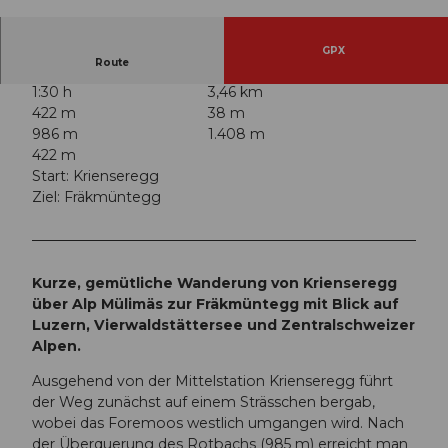
© Switzerland Tourism | Yves Bachmann, Luzer
n Tourismus
GPX
Route
1:30 h
3,46 km
422 m
38 m
986 m
1.408 m
422 m
Start: Krienseregg
Ziel: Fräkmüntegg
Kurze, gemütliche Wanderung von Krienseregg
über Alp Mülimäs zur Fräkmüntegg mit Blick auf
Luzern, Vierwaldstättersee und Zentralschweizer
Alpen.
Ausgehend von der Mittelstation Krienseregg führt
der Weg zunächst auf einem Strässchen bergab,
wobei das Foremoos westlich umgangen wird. Nach
der Überquerung des Rotbachs (985 m) erreicht man