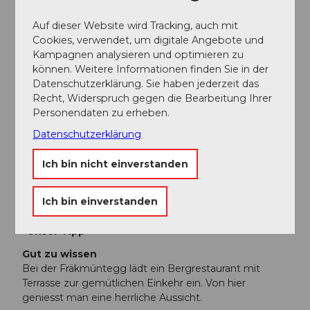
der Panoramagondelbahn Kriens fahren.
Auf dieser Website wird Tracking, auch mit
Parken
Cookies, verwendet, um digitale Angebote und
Bei der Talstation der Panoramagondelbahn Kriens.
Kampagnen analysieren und optimieren zu
Öffentliche Verkehrsmittel
können. Weitere Informationen finden Sie in der
Mit den SBB bis Station Kriens, Mattenhof und
Datenschutzerklärung. Sie haben jederzeit das
danach mit dem Bus bis zu den Pilatus-Bahnen.
Recht, Widerspruch gegen die Bearbeitung Ihrer
Personendaten zu erheben.
Autor:in
Datenschutzerklärung
Luzern Tourismus
Ich bin nicht einverstanden
Organisation
Luzern Tourismus
Ich bin einverstanden
Unser Tipp
Gut zu wissen
Bei der Fräkmüntegg lädt ein Bergrestaurant mit
Terrasse zur gemütlichen Einkehr ein. Von hier
geniesst man eine herrliche Aussicht.