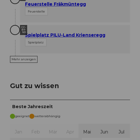
Feuerstelle Fräkmüntegg
Feuerstelle
CC-
BY-
ND
Spielplatz PILU-Land Krienseregg
Spielplatz
Mehr anzeigen
Gut zu wissen
Beste Jahreszeit
geeignet
wetterabhängig
Jan
Feb
Mär
Apr
Mai
Jun
Jul