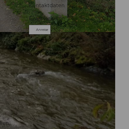
Kontaktdaten
6244
Nebikon
Anreise
n
ien,