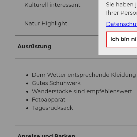
Sie haben 
Kulturell interessant
Ihrer Pers
Natur Highlight
Datenschu
Ich bin n
Ausrüstung
Dem Wetter entsprechende Kleidung
Gutes Schuhwerk
Wanderstöcke sind empfehlenswert
Fotoapparat
Tagesrucksack
Anreise und Parken