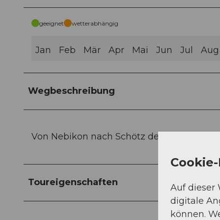
geeignet
wetterabhängig
Jan
Feb
Mär
Apr
Mai
Jun
Jul
Aug
Wegbeschreibung
Von Nebikon nach Schötz den Hinweistafel
Cookie-
Toureigenschaften
Auf dieser
digitale A
können. We