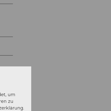
det, um
ren zu
zerklärung.