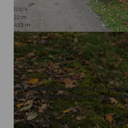
1:00 h
22 m
493 m
22 m
© Willisau Tourismus, Willisau Tourismus
Start: Nebikon
Ziel: Schötz
Auf einem angenehmen Weg entlang der p
Wissenswertes über Natur und Tier sowie
Der «Weg am Wasser» zeigt auf, wie vielfälti
befinden sich umfangreiche Informationen ü