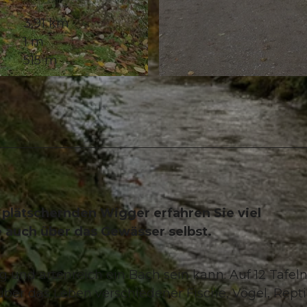
3,91 km
1 m
515 m
© Willisau Tourismus, Willisau Tourismus
lätschernden Wigger erfahren Sie viel
 auch über das Gewässer selbst.
g und artenreich ein Bach sein kann. Auf 12 Tafel
ber das Leben verschiedener Fische, Vögel, Reptil