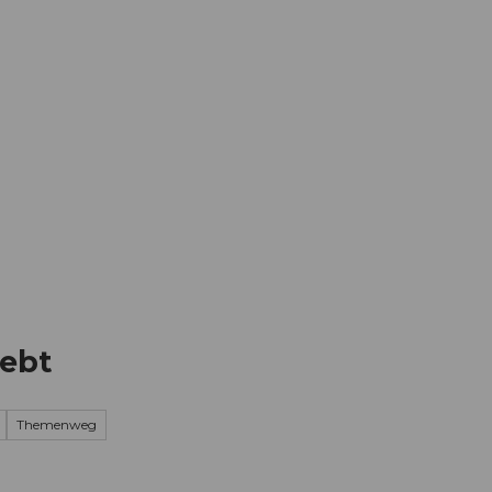
Informieren
Buchen
Business
W
lebt
Themenweg