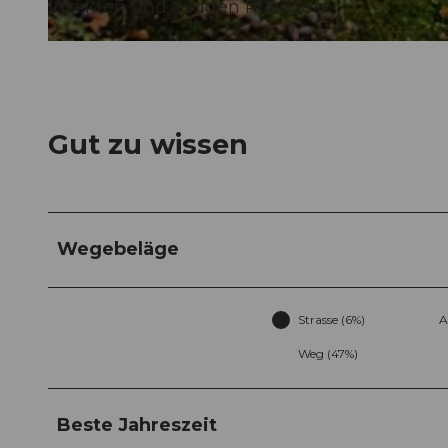
Insekten und einigen Pflanzen.
© Willisau Tourismus, Willisau Tourismus
Gut zu wissen
Wegebeläge
Strasse (6%)
A
Weg (47%)
Beste Jahreszeit