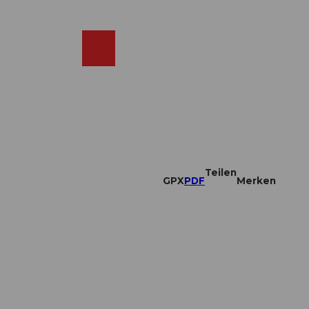
DE
ebcams
Merkzettel
Suche
Shop
Teilen
GPX
PDF
Merken