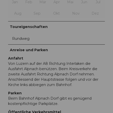
Jan
Feb
Mär
Apr
Mai
Jun
Jul
Aug
Sep
Okt
Nov
Dez
Toureigenschaften
Rundweg
Anreise und Parken
Anfahrt
Von Luzern auf der A8 Richtung Interlaken die
Ausfahrt Alpnach benützen. Beim Kreisverkehr die
zweite Ausfahrt Richtung Alpnach Dorf nehmen.
Anschliessend der Hauptstrasse folgen und vor der
Kirche links abbiegen zum Bahnhof.
Parken
Beim Bahnhof Alpnach Dorf gibt es genügend
kostenpflichtige Parkplätze.
Öffentliche Verkehrsmittel