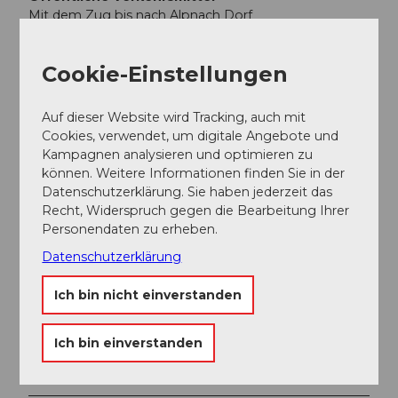
Mit dem Zug bis nach Alpnach Dorf
Autor:in
Cookie-Einstellungen
Obwalden Tourismus
Auf dieser Website wird Tracking, auch mit
Organisation
Cookies, verwendet, um digitale Angebote und
Obwalden Tourismus
Kampagnen analysieren und optimieren zu
können. Weitere Informationen finden Sie in der
Datenschutzerklärung. Sie haben jederzeit das
Recht, Widerspruch gegen die Bearbeitung Ihrer
Personendaten zu erheben.
In der Nähe
Datenschutzerklärung
Auf der Karte anschauen
Ich bin nicht einverstanden
Veranstaltung
Ich bin einverstanden
Sehenswertes