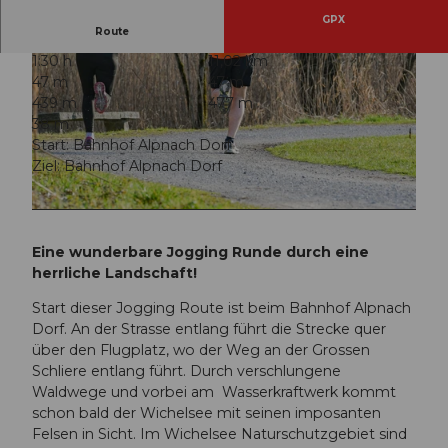
GPX
Route
1:30 h
11,02 km
47 m
47 m
439 m
477 m
38 m
Start: Bahnhof Alpnach Dorf
Ziel: Bahnhof Alpnach Dorf
© Obwalden Tourismus, Obwalden Tourismus
© Obwalden Tourismus, Obwalden Tourismus
Eine wunderbare Jogging Runde durch eine
herrliche Landschaft!
Start dieser Jogging Route ist beim Bahnhof Alpnach
Dorf. An der Strasse entlang führt die Strecke quer
über den Flugplatz, wo der Weg an der Grossen
Schliere entlang führt. Durch verschlungene
Waldwege und vorbei am Wasserkraftwerk kommt
schon bald der Wichelsee mit seinen imposanten
Felsen in Sicht. Im Wichelsee Naturschutzgebiet sind