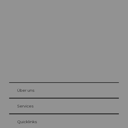
Ausflugstipps in
Luzern
Die Stadt. Der See. Die Berge.
© Be
at Bre
chbü
hl
Über uns
Gästekarte Luzern
Ihre Vorteile als Übernachtungsgast
Services
Quicklinks