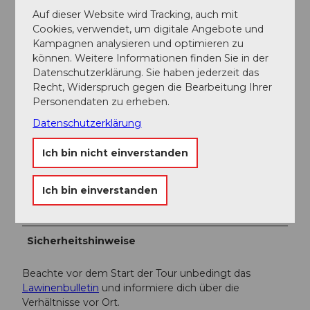
Auf dieser Website wird Tracking, auch mit
Cookies, verwendet, um digitale Angebote und
Weitere Infos / Links
Kampagnen analysieren und optimieren zu
können. Weitere Informationen finden Sie in der
Bei weiteren Fragen melde dich gerne bei:
Datenschutzerklärung. Sie haben jederzeit das
Ferienregion Andermatt
, +41 41 888 71 00,
Recht, Widerspruch gegen die Bearbeitung Ihrer
info@andermatt.swiss
Personendaten zu erheben.
Datenschutzerklärung
Autor:in
Ich bin nicht einverstanden
Andermatt-Urserntal Tourismus GmbH
Organisation
Ich bin einverstanden
Région de vacances Andermatt
Sicherheitshinweise
Beachte vor dem Start der Tour unbedingt das
Lawinenbulletin
und informiere dich über die
Verhältnisse vor Ort.