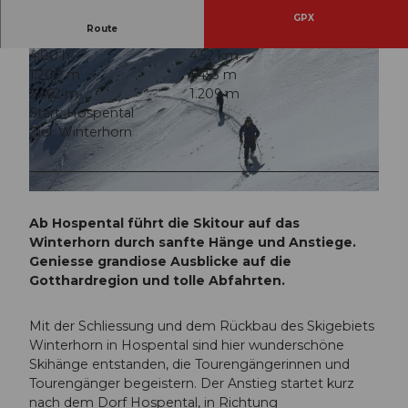
GPX
Route
4:00 h
4,52 km
1.200 m
1.453 m
2.662 m
1.209 m
Start: Hospental
Ziel: Winterhorn
© Andermatt Guides
© Andermatt Guides
Ab Hospental führt die Skitour auf das
Winterhorn durch sanfte Hänge und Anstiege.
Geniesse grandiose Ausblicke auf die
Gotthardregion und tolle Abfahrten.
Mit der Schliessung und dem Rückbau des Skigebiets
Winterhorn in Hospental sind hier wunderschöne
Skihänge entstanden, die Tourengängerinnen und
Tourengänger begeistern. Der Anstieg startet kurz
nach dem Dorf Hospental, in Richtung