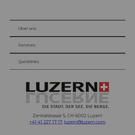
© Be
at Bre
chbü
hl
Über uns
Gästekarte Luzern
Ihre Vorteile als Übernachtungsgast
Services
Quicklinks
Zentralstrasse 5, CH-6002 Luzern
+41 41 227 17 17
,
luzern@luzern.com