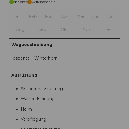
geeignet
wetterabhängig
Jan
Feb
Mär
Apr
Mai
Jun
Jul
Aug
Sep
Okt
Nov
Dez
Wegbeschreibung
Hospental - Winterhorn
Ausrüstung
Skitourenausrüstung
Warme Kleidung
Helm
Verpflegung