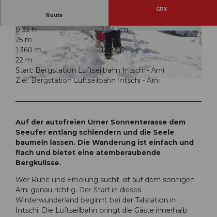
GPX
Route
0:33 h
2,04 km
© Markus Fehlmann, uri.info |
CC-BY
© Uri Tourismus GmbH, uri.info |
CC-BY
25 m
27 m
1.360 m
1.382 m
22 m
Start: Bergstation Luftseilbahn Intschi - Arni
Ziel: Bergstation Luftseilbahn Intschi - Arni
© Uri Tourismus AG, uri.info |
CC-BY
Auf der autofreien Urner Sonnenterasse dem
Seeufer entlang schlendern und die Seele
baumeln lassen. Die Wanderung ist einfach und
flach und bietet eine atemberaubende
Bergkulisse.
Wer Ruhe und Erholung sucht, ist auf dem sonnigen
Arni genau richtig. Der Start in dieses
Winterwunderland beginnt bei der Talstation in
Intschi. Die Luftseilbahn bringt die Gäste innerhalb