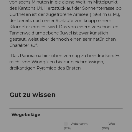
von sechs Minuten in die alpine Welt im Mittelpunkt
des Kantons Uri. Herzstück auf der Sonnenterrasse ob
Gurtnellen ist der zugefrorene Arnisee (1'368 m ü. M.),
der bereits nach einer Schlaufe von knapp einem
Kilometer erreicht wird. Das von einem verschneiten
Tannenwald umgebene Juwel ist zwar künstlich
gestaut, weist aber dennoch einen sehr natürlichen
Charakter auf.
Das Panorama hier oben vermag zu beindrucken: Es
reicht von Windgällen bis zur gleichmässigen,
dreikantigen Pyramide des Bristen.
Gut zu wissen
Wegebeläge
Unbekannt
Weg
(41%)
(59%)