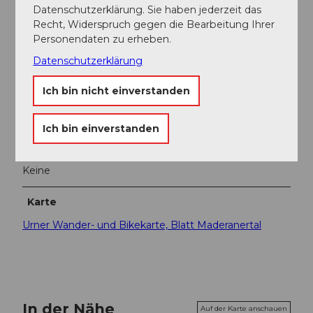
Organisation
Datenschutzerklärung. Sie haben jederzeit das
Recht, Widerspruch gegen die Bearbeitung Ihrer
Verein Urner Wanderwege
Personendaten zu erheben.
Datenschutzerklärung
Unser Tipp
Manchmal ist der Weg auf Vorderarni ebenfalls
Ich bin nicht einverstanden
präpariert. Von dort können Sie eine tolle Aussicht
hinaus ins Reusstal geniessen.
Ich bin einverstanden
Sicherheitshinweise
Keine
Karte
Urner Wander- und Bikekarte, Blatt Maderanertal
In der Nähe
Auf der Karte anschauen