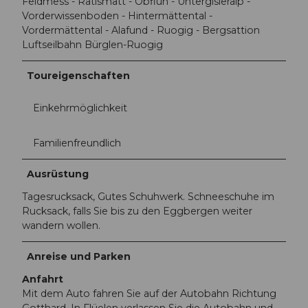
Feldmess - Ratismatt - Obflüh - Untergisleralp -
Vorderwissenboden - Hintermättental -
Vordermättental - Alafund - Ruogig - Bergsattion
Luftseilbahn Bürglen-Ruogig
Toureigenschaften
Einkehrmöglichkeit
Familienfreundlich
Ausrüstung
Tagesrucksack, Gutes Schuhwerk. Schneeschuhe im
Rucksack, falls Sie bis zu den Eggbergen weiter
wandern wollen.
Anreise und Parken
Anfahrt
Mit dem Auto fahren Sie auf der Autobahn Richtung
Gotthard. In Flüelen verlassen Sie die Autobahn und