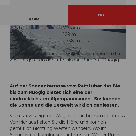
GPX
Route
2:18 h
7,76 km
© Biel-Kinzig, biel-kinzog.ch |
CC-BY
© Markus Fehlmann, biel-einzig.ch |
CC-BY
342 m
129 m
1.506 m
1.738 m
232 m
Start: Bergstation der Luftseilbahn Spiringen - Ratzi
Ziel: Bergstation der Luftseilbahn Bürglen - Ruogig
© Sanna Laurén, Verein Urner Wanderwege |
CC-BY
Auf der Sonnenterrasse vom Ratzi über das Biel
bis zum Ruogig bietet sich eine der
eindrücklichsten Alpenpanoramen. Sie können
die Sonne und die Begwelt wirklich geniessen.
Vom Ratzi steigt der Weg leicht an bis zum Feldmess.
Von hier aus halten Sie die Höhe und können
gemütlich Richtung Westen wandern. Wo im
Sommer die Kuhglocken läuten ist im Winter Ruhe