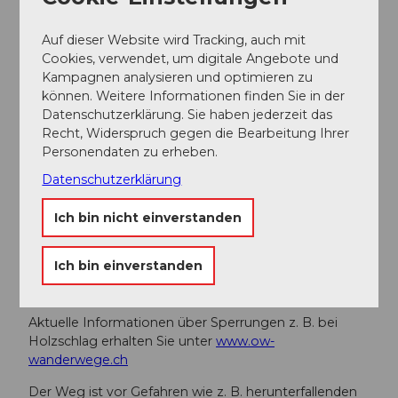
Öffentliche Verkehrsmittel
Auf dieser Website wird Tracking, auch mit
Giswil ist ab Luzern oder Interlaken bequem mit der
Cookies, verwendet, um digitale Angebote und
Zentralbahn zu erreichen. Für die Rückfahrt kann auch
Kampagnen analysieren und optimieren zu
die Station Ewil Maxon am Seeweg nördlich des
können. Weitere Informationen finden Sie in der
Zollhauses benutzt werden.
Datenschutzerklärung. Sie haben jederzeit das
Recht, Widerspruch gegen die Bearbeitung Ihrer
Autor:in
Personendaten zu erheben.
Obwalden Tourismus
Datenschutzerklärung
Organisation
Ich bin nicht einverstanden
Obwalden Tourismus
Ich bin einverstanden
Sicherheitshinweise
Aktuelle Informationen über Sperrungen z. B. bei
Holzschlag erhalten Sie unter
www.ow-
wanderwege.ch
Der Weg ist vor Gefahren wie z. B. herunterfallenden