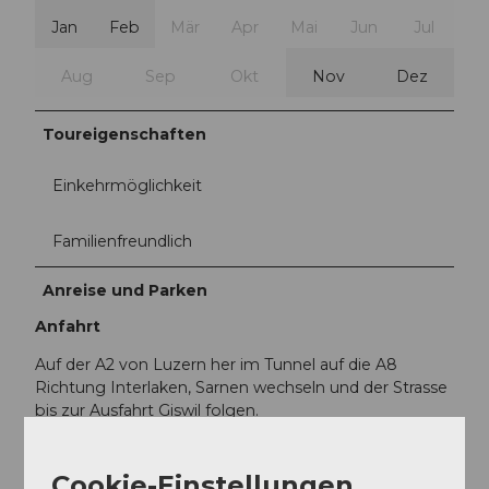
Jan
Feb
Mär
Apr
Mai
Jun
Jul
Aug
Sep
Okt
Nov
Dez
Toureigenschaften
Einkehrmöglichkeit
Familienfreundlich
Anreise und Parken
Anfahrt
Auf der A2 von Luzern her im Tunnel auf die A8
Richtung Interlaken, Sarnen wechseln und der Strasse
bis zur Ausfahrt Giswil folgen.
Von Interlaken via Brünig auf der A8 bis zur Ausfahrt
Giswil.
Cookie-Einstellungen