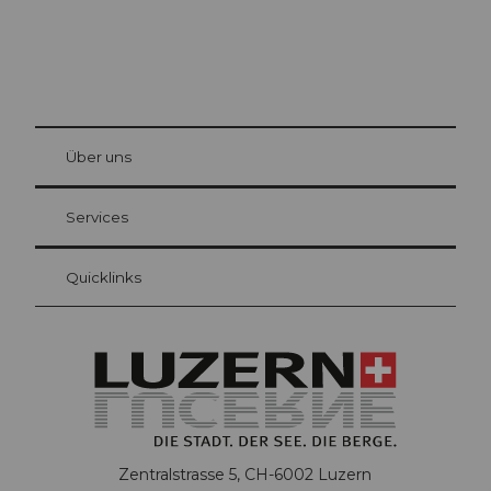
© Be
at Bre
chbü
hl
Über uns
Gästekarte Luzern
Ihre Vorteile als Übernachtungsgast
Services
Quicklinks
Zentralstrasse 5, CH-6002 Luzern