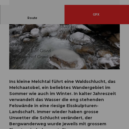
GPX
Route
4:09 h
13,39 km
511 m
511 m
468 m
967 m
499 m
Start: Bahnhof Giswil
Ziel: Bahnhof Giswil
© Obwalden Tourismus, Obwalden Tourismus
© Obwalden Tourismus, Obwalden Tourismus
Ins kleine Melchtal führt eine Waldschlucht, das
Melchaatobel, ein beliebtes Wandergebiet im
Sommer wie auch im Winter. In kalter Jahreszeit
verwandelt das Wasser die eng stehenden
Felswände in eine riesige Eisskulpturen-
Landschaft. Immer wieder haben grosse
Unwetter die Schlucht verändert, der
Bergwanderweg wurde jeweils mit grossem