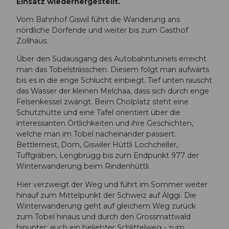
Einsatz wiederhergestellt.
Vom Bahnhof Giswil führt die Wanderung ans
nördliche Dorfende und weiter bis zum Gasthof
Zollhaus.
Über den Südausgang des Autobahntunnels erreicht
man das Tobelsträsschen. Diesem folgt man aufwärts
bis es in die enge Schlucht einbiegt. Tief unten rauscht
das Wasser der kleinen Melchaa, dass sich durch enge
Felsenkessel zwängt. Beim Cholplatz steht eine
Schutzhütte und eine Tafel orientiert über die
interessanten Örtlichkeiten und ihre Geschichten,
welche man im Tobel nacheinander passiert:
Bettlernest, Dom, Giswiler Hüttli Lochcheller,
Tuffgräben, Lengbrügg bis zum Endpunkt 977 der
Winterwanderung beim Rindenhüttli.
Hier verzweigt der Weg und führt im Sommer weiter
hinauf zum Mittelpunkt der Schweiz auf Älggi. Die
Winterwanderung geht auf gleichem Weg zurück
zum Tobel hinaus und durch den Grossmattwald
hinunter; auch ein beliebter Schlittelweg - zum