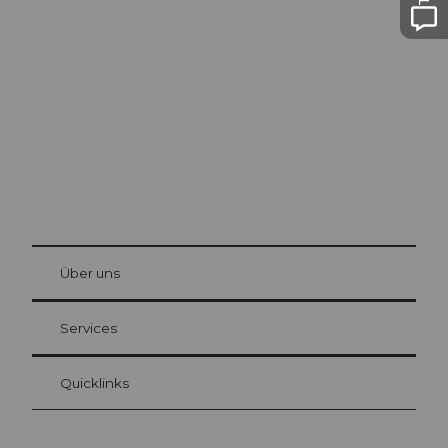
Ausflugstipps in
Luzern
Die Stadt. Der See. Die Berge.
© Be
at Bre
chbü
hl
Über uns
Gästekarte Luzern
Ihre Vorteile als Übernachtungsgast
Services
Quicklinks