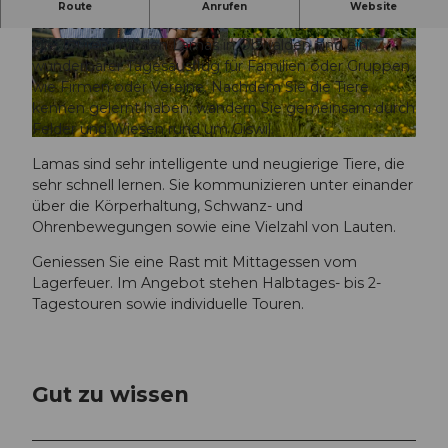
Ein Abenteuer der ganz besonderen Art erwartet
Route
Anrufen
Website
Sie bei einem Ausflug mit den Lamas aus Giswil.
Die Touren mit den Lamas in Obwalden sind ein
© David Birri
© David Birri
wunderbarer Tagesausflug für Familien oder Gruppen
wie Firmen oder Vereine. Nachdem Sie die Tiere
kennen gelernt haben, wandern Sie gemeinsam durch
Felder und Wiesen rund um Giswil.
© lamatrekking.ch, David Birri
Lamas sind sehr intelligente und neugierige Tiere, die
sehr schnell lernen. Sie kommunizieren unter einander
über die Körperhaltung, Schwanz- und
Ohrenbewegungen sowie eine Vielzahl von Lauten.
Geniessen Sie eine Rast mit Mittagessen vom
Lagerfeuer. Im Angebot stehen Halbtages- bis 2-
Tagestouren sowie individuelle Touren.
Gut zu wissen