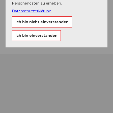
6074
Giswil
Personendaten zu erheben.
+41 79 775 06 66
Datenschutzerklärung
info@lamatrekking.ch
Ich bin nicht einverstanden
Website
Anreise
Ich bin einverstanden