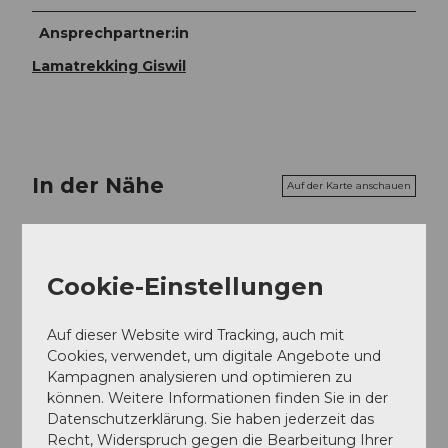
Ansprechpartner:in
Lamatrekking Giswil
In der Nähe
Auf der Karte anschauen
Sehenswertes
Cookie-Einstellungen
Touren
Auf dieser Website wird Tracking, auch mit
Cookies, verwendet, um digitale Angebote und
Kampagnen analysieren und optimieren zu
können. Weitere Informationen finden Sie in der
Kontaktdaten
Datenschutzerklärung. Sie haben jederzeit das
Lamatrekking Giswil
Recht, Widerspruch gegen die Bearbeitung Ihrer