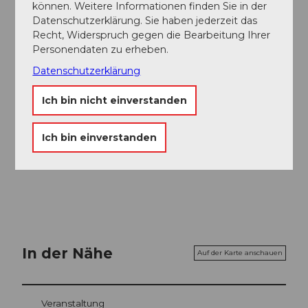
Bei der
Bäsäbeiz Fägnäscht
ein Hofglace und einen
können. Weitere Informationen finden Sie in der
Kaffee geniessen.
Datenschutzerklärung. Sie haben jederzeit das
Recht, Widerspruch gegen die Bearbeitung Ihrer
Die Rückreise von St. Jakob nach Ennetmoos,
Personendaten zu erheben.
Morgenstern kann mit dem Postauto erfolgen.
Datenschutzerklärung
Sicherheitshinweise
Ich bin nicht einverstanden
Der Wanderweg durch den Zingelwald ist nur bei
Ich bin einverstanden
trockenem Wetter zu empfehlen, da der Wald im
Nordhang ist.
In der Nähe
Auf der Karte anschauen
Veranstaltung