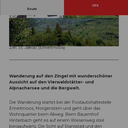
GPX
Route
3:15 h
8,28 km
© Nidwalden Tourismus
© Nidwalden Tourismus, Nidwalden Tourismus
371 m
332 m
501 m
858 m
357 m
Start: Ennetmoos, Morgenstern
Ziel: St. Jakob (Ennetmoos)
© Nidwalden Tourismus, Nidwalden Tourismus
Wanderung auf den Zingel mit wunderschöner
Aussicht auf den Vierwaldstätter- und
Alpnachersee und die Bergwelt.
Die Wanderung startet bei der Postautohaltestelle
Ennetmoos, Morgenstern und geht über das
Wohnquartier beim Allweg. Beim Bauernhof
Hinterbach geht es auf einem Wiesenweg steil
bergaufwärts. Die Sicht auf Stansstad und den