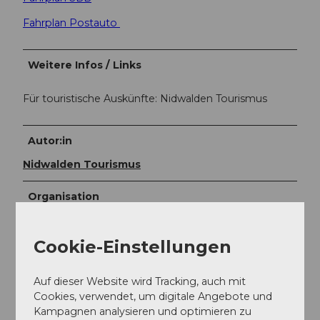
Fahrplan Postauto
Weitere Infos / Links
Für touristische Auskünfte: Nidwalden Tourismus
Autor:in
Nidwalden Tourismus
Organisation
Nidwalden Tourismus
Cookie-Einstellungen
Unser Tipp
Auf dieser Website wird Tracking, auch mit
Bei der Feuerstelle auf dem Zingel die Mittagsrast
Cookies, verwendet, um digitale Angebote und
einlegen.
Kampagnen analysieren und optimieren zu