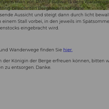
an, indem man von Romiti südwärts dem Wanderwe
zjährig bewohnten Bergbauernhof ohne
sende Aussicht und steigt dann durch licht bewa
n einem Stall vorbei, in den jeweils im Spätsomme
enstocks eingebracht wird.
 und Wanderwege finden Sie
hier.
der Königin der Berge erfreuen können, bitten wi
nen zu entsorgen. Danke.