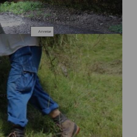
Kontaktdaten
6356
Rigi Kaltbad
Anreise
hen
ende