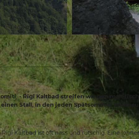
3,34 km
71 m
1.462 m
© Gäste-Service Rigi, Gäste-Service Rigi, BENUTZER1
omiti - Rigi Kaltbad streifen wir den malerisc
einen Stall, in den jeden Spätsommer Wildheu
Rigi Kaltbad ist oft nass und rutschig. Eine lohn