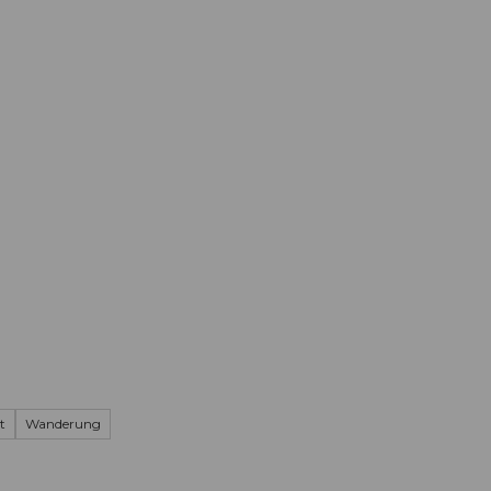
Informieren
Buchen
Business
W
t
Wanderung