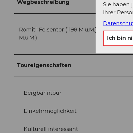
Wegbeschreibung
Sie haben 
Ihrer Pers
Datenschu
Romiti-Felsentor (1198 M.ü.M.) - Oberebnet (1
M.ü.M.)
Ich bin n
Toureigenschaften
Bergbahntour
Einkehrmöglichkeit
Kulturell interessant