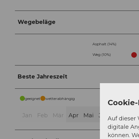
Wegebeläge
Asphalt (14%)
Weg (10%)
Beste Jahreszeit
geeignet
wetterabhängig
Cookie-
Jan
Feb
Mär
Apr
Mai
Jun
Jul
Aug
Auf dieser
digitale A
können. We