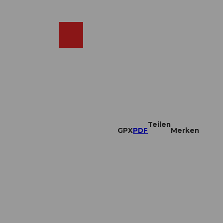
DE
ebcams
Merkzettel
Suche
Shop
Teilen
GPX
PDF
Merken