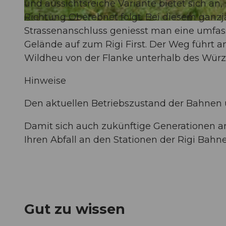
und aussichtsreiche Variante bietet sich 
Richtung Oberebnet folgt. Bei diesem gan
© Gäste-Service Rigi, Gäste-Service Rigi, BENUTZER1
Strassenanschluss geniesst man eine umfas
Gelände auf zum Rigi First. Der Weg führt a
Wildheu von der Flanke unterhalb des Würz
Hinweise
Den aktuellen Betriebszustand der Bahnen
Damit sich auch zukünftige Generationen an 
Ihren Abfall an den Stationen der Rigi Bah
Gut zu wissen