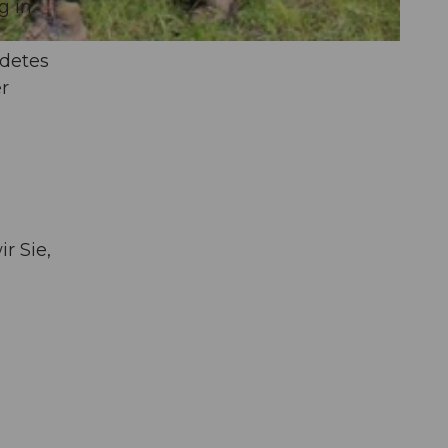
g in
ldetes
r
r Sie,