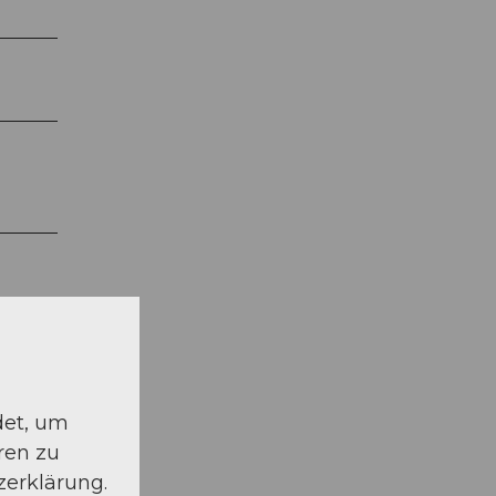
det, um
ren zu
zerklärung.