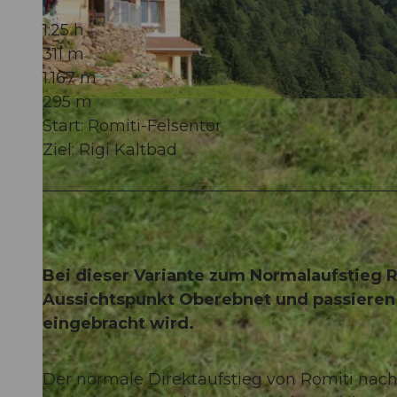
1:25 h
311 m
1.167 m
295 m
© Gäste-Service Rigi, Gäste-Service Rigi, BENUTZER1
Start: Romiti-Felsentor
Ziel: Rigi Kaltbad
Bei dieser Variante zum Normalaufstieg R
Aussichtspunkt Oberebnet und passieren 
eingebracht wird.
Der normale Direktaufstieg von Romiti nach 