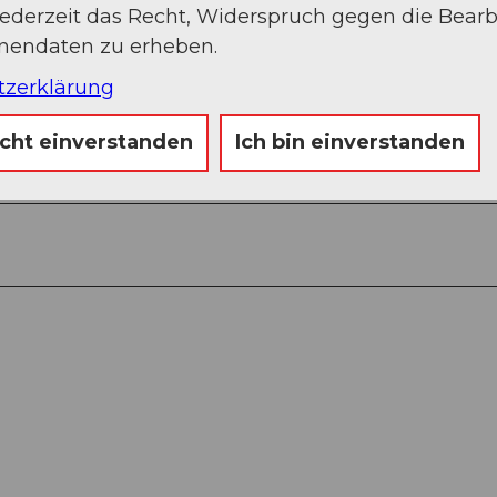
jederzeit das Recht, Widerspruch gegen die Bear
onendaten zu erheben.
tzerklärung
168 M.ü.M) - Rigi First (1453 M.ü.M.) - Rigi Kaltbad
icht einverstanden
Ich bin einverstanden