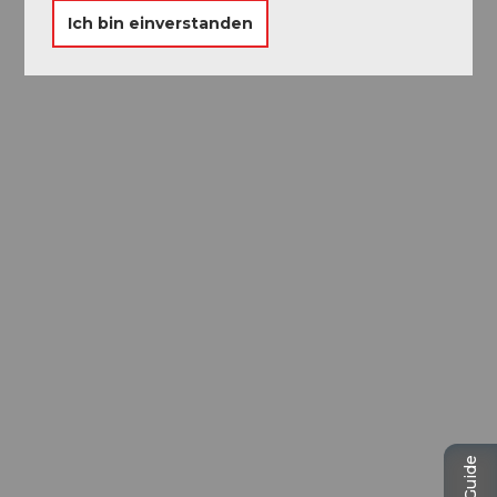
Ich bin einverstanden
Ausflugstipps in
Luzern
Die Stadt. Der See. Die Berge.
© Be