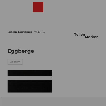
Z
u
Webcams
Merkzettel
Suche
Menü
Shop
m
I
n
h
a
Luzern Tourismus
Webcam
Teilen
l
Merken
t
Eggberge
Webcam
©
CC-BY