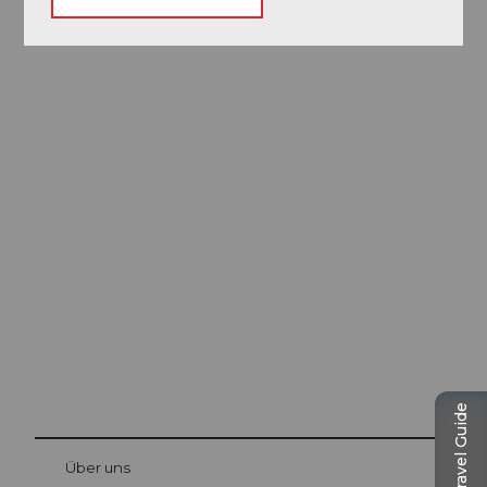
Ausflugstipps in
Luzern
Die Stadt. Der See. Die Berge.
Travel Guide
© Be
at Bre
chbü
hl
Über uns