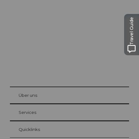
Ausflugstipps in
Travel Guide
Luzern
Die Stadt. Der See. Die Berge.
© Be
at Bre
chbü
hl
Über uns
Gästekarte Luzern
Ihre Vorteile als Übernachtungsgast
Services
Quicklinks