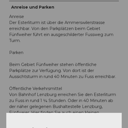
Anreise und Parken
Anreise
Der Esterliturm ist über die Ammerswilerstrasse
erreichbar. Von den Parkplätzen beim Gebiet
Fünfweiher führt ein ausgeschilderter Fussweg zum
Turm.
Parken
Beim Gebiet Fünfweiher stehen öffentliche
Parkplätze zur Verfügung. Von dort ist der
Aussichtsturm in rund 40 Minuten zu Fuss erreichbar.
Öffentliche Verkehrsmittel
Von Bahnhof Lenzburg erreichen Sie den Esterliturm
zu Fuss in rund 1 ¼ Stunden. Oder in 40 Minuten ab
der näher gelegenen Bushaltestelle Lenzburg,
Fünfweier. Hier finden Sie auch einen kleinen
Parkplatz.