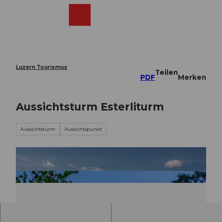
Z
u
Webcams
Merkzettel
Suche
Menü
Shop
m
I
n
h
a
Luzern Tourismus
Teilen
l
PDF
Merken
t
Aussichtsturm Esterliturm
Aussichtsturm
Aussichtspunkt