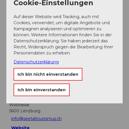
Cookie-Einstellungen
Autor:in
Seetal Tourismus
Auf dieser Website wird Tracking, auch mit
Cookies, verwendet, um digitale Angebote und
Kampagnen analysieren und optimieren zu
können. Weitere Informationen finden Sie in der
Datenschutzerklärung. Sie haben jederzeit das
In der Nähe
Recht, Widerspruch gegen die Bearbeitung Ihrer
Auf der Karte anschauen
Personendaten zu erheben.
Datenschutzerklärung
Sehenswertes
Ich bin nicht einverstanden
Ich bin einverstanden
Kontaktdaten
Wilstrasse
5600
Lenzburg
info@seetaltourismus.ch
Website