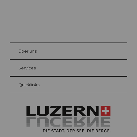
© Be
at Bre
chbü
hl
Über uns
Gästekarte Luzern
Ihre Vorteile als Übernachtungsgast
Services
Quicklinks