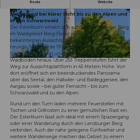
Der 48 Meter hohe Esterliturm bietet eine
Route
Website
eindrucksvolle Rundsicht über das Seetal, den
Aargau und bei klarer Sicht bis zu den Alpen und
in den Schwarzwald
Der Esterliturm erhebt sich auf dem Lenzburger Berg
im Waldgebiet Berg-Ebnet und zählt zu den
bekanntesten Aussichtstürmen im Aargau. Der
© Christian Betschart, Seetal Tourismus |
CC-BY
heutige Turm wurde 1974 anstelle eines historischen
Holzturms errichtet und ragt 48 Meter über den
Waldboden hinaus. Über 253 Treppenstufen führt der
© Diana Fry, Seetal Tourismus |
CC-BY
Weg zur Aussichtsplattform in 45 Metern Höhe. Von
dort eröffnet sich ein beeindruckendes Panorama
über das Seetal, den Hallwiler- und Baldeggersee, den
Aargau sowie – bei guter Fernsicht – bis zum
Schwarzwald und zu den Alpen.
Rund um den Turm laden mehrere Feuerstellen mit
Tischen und Grillrosten zu einer gemütlichen Rast ein.
Der Esterliturm lässt sich ideal mit einem Spaziergang
oder einer Wanderung durch den Lenzburger Berg
verbinden. Auch der nahe gelegene Fünfweiher und
weitere Wanderwege machen das Gebiet zu einem