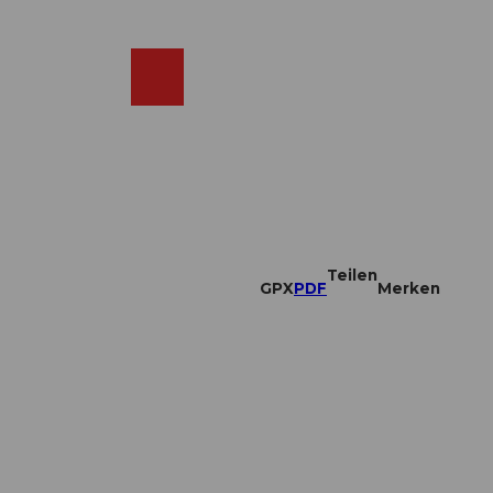
DE
ebcams
Merkzettel
Suche
Shop
Teilen
GPX
PDF
Merken