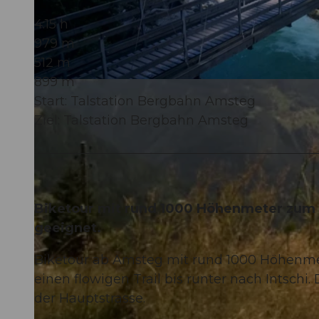
4:15 h
979 m
512 m
899 m
© Marc Schürmann, allmountain
Start: Talstation Bergbahn Amsteg
Ziel: Talstation Bergbahn Amsteg
Biketour mit rund 1000 Höhenmeter zum
geeignet.
Biketour ab Amsteg mit rund 1000 Höhenmet
einen flowigen Trail bis runter nach Intschi
der Hauptstrasse.