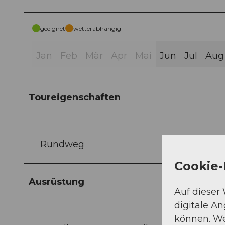
geeignet
wetterabhängig
Jan
Feb
Mär
Apr
Mai
Jun
Jul
Aug
Toureigenschaften
Rundweg
Cookie-
Ausrüstung
Auf dieser
digitale A
können. We