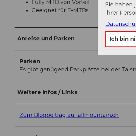
Fully MTB von Vorteil.
Sie haben 
Geeignet für E-MTBs
Ihrer Pers
Datenschu
Anreise und Parken
Ich bin n
Parken
Es gibt genügend Parkplätze bei der Tals
Weitere Infos / Links
Zum Blogbeitrag auf allmountain.ch