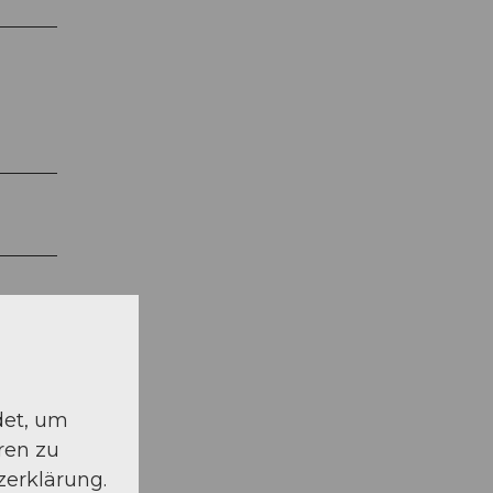
det, um
ren zu
zerklärung.