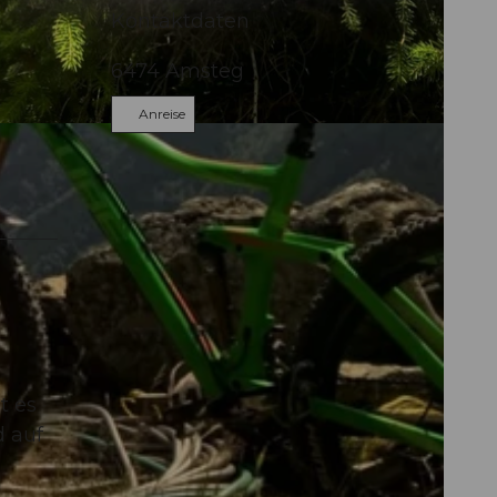
Kontaktdaten
6474
Amsteg
Anreise
t es
d auf