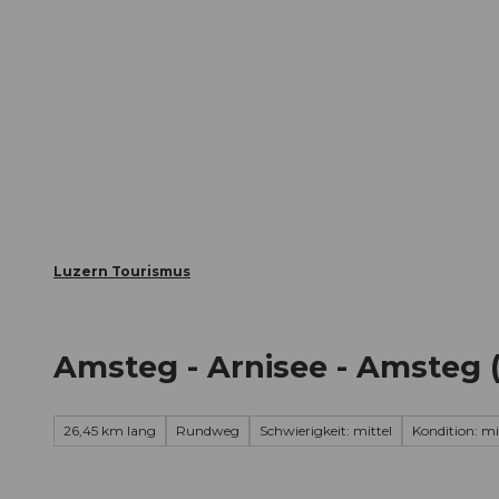
Z
ungen
Webcams
Gästekarte
u
m
Die Stadt
Die Erlebnisregion
I
n
h
a
l
t
Luzern Tourismus
Amsteg - Arnisee - Amsteg 
26,45 km lang
Rundweg
Schwierigkeit: mittel
Kondition: mi