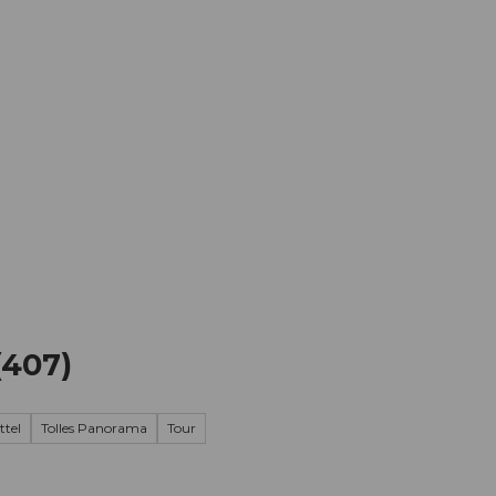
Informieren
Buchen
Business
W
(407)
ttel
Tolles Panorama
Tour