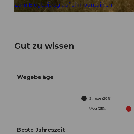
Zum Blogbeitrag auf allmountain.ch
© Marc Schürmann, allmountain
Gut zu wissen
Wegebeläge
Strasse (28%)
Weg (25%)
Beste Jahreszeit