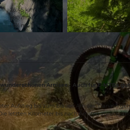
26,45 km
980 m
1.411 m
© Marc Schürmann, allmountain
 wunderschönen Arnisee. Auch für E-MTBs gut
er Aufstieg bis zum blauen Arnisee. Danach geh
. Die letzten Kilometer bis nach Amsteg zurück sin