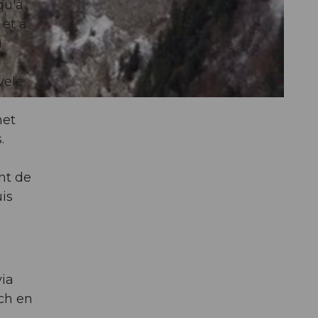
qu'à
 et à
a
velé
het
.
nt de
is
via
ch en