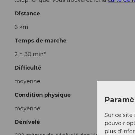
Distance
6 km
Temps de marche
2 h 30 min*
Difficulté
moyenne
Condition physique
Paramèt
moyenne
Sur ce site 
Dénivelé
pouvoir opt
plus d’info