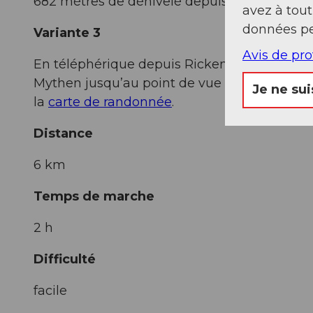
682 mètres de dénivelé depuis Rätigs
avez à tou
données pe
Variante 3
Avis de pr
En téléphérique depuis Rickenbach jusqu’à R
Mythen jusqu’au point de vue Zwischet Myth
Je ne sui
la
carte de randonnée
.
Distance
6 km
Temps de marche
2 h
Difficulté
facile