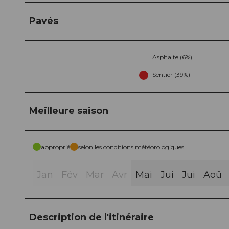
Pavés
Asphalte (6%)
Sentier (39%)
Meilleure saison
approprié
selon les conditions météorologiques
Jan
Fév
Mar
Avr
Mai
Jui
Jui
Aoû
Description de l'itinéraire