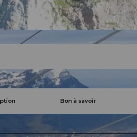
ption
Bon à savoir