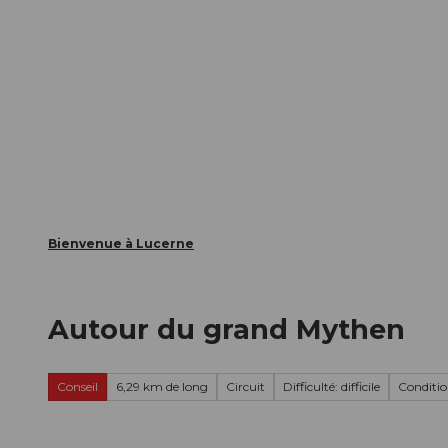
T
nts
Webcams
Carte d’hôte
o
c
La ville
La région
Informer
o
n
t
e
n
t
Bienvenue à Lucerne
Autour du grand Mythen
Conseil
6,29 km de long
Circuit
Difficulté: difficile
Condition