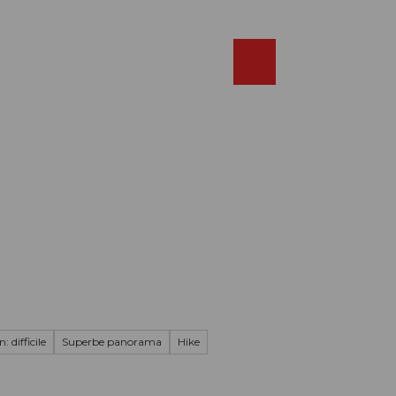
Réserver
FR
Webcams
Recherche
Shop
: difficile
Superbe panorama
Hike