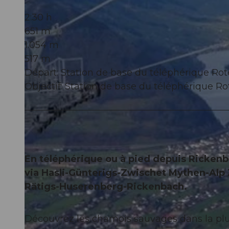
2:30 h
651 m
1.054 m
517 m
Départ: Station de base du téléphérique Ro
Objectif: Station de base du téléphérique R
En téléphérique ou à pied depuis Rickenba
via Hasli-Günterigs-Zwischet Mythen-Alp 
Rätigs-Huserenberg-Rickenbach.
Découvrez les chamois sauvages dans la plus