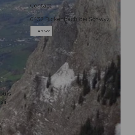
Contact
6432
Rickenbach bei Schwyz
Arrivée
puis
li-
«