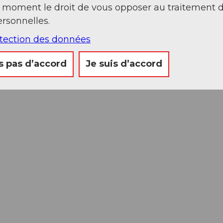
t moment le droit de vous opposer au traitement 
rsonnelles.
otection des données
otenflue. De là, à pied via Holzegg-Alp Zwischet
en puis retour par le même chemin. Vous trouver
s pas d’accord
Je suis d’accord