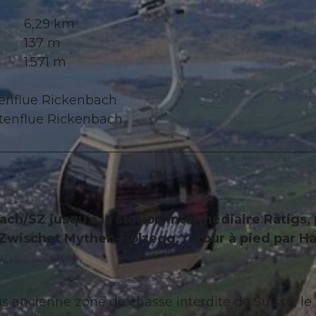
6,29 km
137 m
1.571 m
tenflue Rickenbach
otenflue Rickenbach
ch/SZ jusqu'à la station intermédiaire Rätigs, 
Zwischet Mythen-Holzegg, retour à pied par Has
 ancienne zone de chasse interdite de Suisse, le 