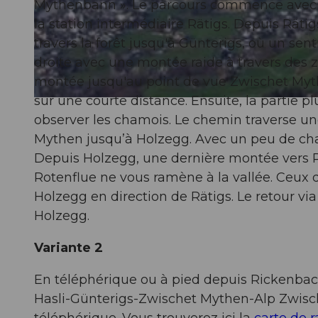
Mythenbann ». Le parcours commence avec l
la station intermédiaire Rätigs. Depuis Rätig
© Erhard Gick, Schwyzer Wanderwege
travers la forêt jusqu'à Günterigs, où un 
droite avec une montée raide à travers des z
montée jusqu'au point de vue Zwischet Myth
sur une courte distance. Ensuite, la partie p
© Unbekannt, Schwyz Tourismus
observer les chamois. Le chemin traverse une
Mythen jusqu’à Holzegg. Avec un peu de cha
Depuis Holzegg, une dernière montée vers R
Rotenflue ne vous ramène à la vallée. Ceux 
Holzegg en direction de Rätigs. Le retour v
Holzegg.
Variante 2
En téléphérique ou à pied depuis Rickenbach/
Hasli-Günterigs-Zwischet Mythen-Alp Zwisc
téléphérique. Vous trouverez ici la
carte de 