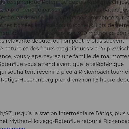
e téléphérique Rotenflue depuis Rickenbach jus
s, la promenade passe par Hasli, sur les pâturages
sentier de randonnée bien aménagé commence sur l
ones boisées et des éboulis rocheux. Lors de cette
en, vous franchissez environ 300 mètres de déni
lus relaxante débute, où l’on peut le plus souvent
 nature et des fleurs magnifiques via l'Alp Zwisc
nce, vous y apercevrez une famille de marmottes
otenflue vous attend avant que le téléphérique
qui souhaitent revenir à pied à Rickenbach tourne
ia Rätigs-Huserenberg prend environ 1,5 heure depu
SZ jusqu’à la station intermédiaire Rätigs, puis 
het Mythen-Holzegg-Rotenflue retour à Rickenba
randonnée
.